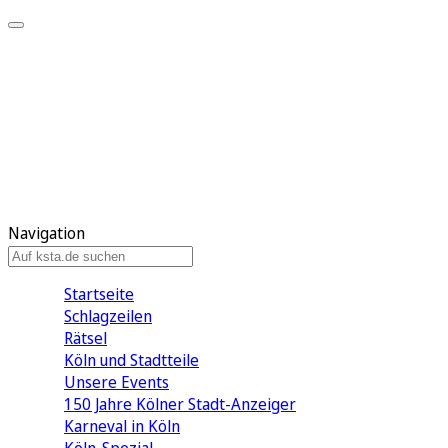
Mein KStA
Meine Artikel
Meine Region
Meine Newsletter
Mein KStA PLUS
Mein E-Paper
Navigation
Startseite
Schlagzeilen
Rätsel
Köln und Stadtteile
Unsere Events
150 Jahre Kölner Stadt-Anzeiger
Karneval in Köln