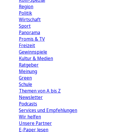
Köln-Spezial
Region
Politik
Wirtschaft
Sport
Panorama
Promis & TV
Freizeit
Gewinnspiele
Kultur & Medien
Ratgeber
Meinung
Green
Schule
Themen von A bis Z
Newsletter
Podcasts
Services und Empfehlungen
Wir helfen
Unsere Partner
E-Paper lesen