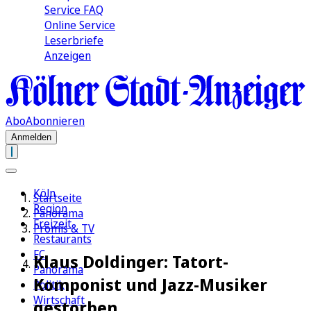
Service FAQ
Online Service
Leserbriefe
Anzeigen
Abo
Abonnieren
Anmelden
Köln
Startseite
Region
Panorama
Freizeit
Promis & TV
Restaurants
FC
Klaus Doldinger: Tatort-
Panorama
Komponist und Jazz-Musiker
Politik
Wirtschaft
gestorben