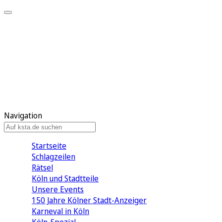
Mein KStA
Meine Artikel
Meine Region
Meine Newsletter
Mein KStA PLUS
Mein E-Paper
Navigation
Startseite
Schlagzeilen
Rätsel
Köln und Stadtteile
Unsere Events
150 Jahre Kölner Stadt-Anzeiger
Karneval in Köln