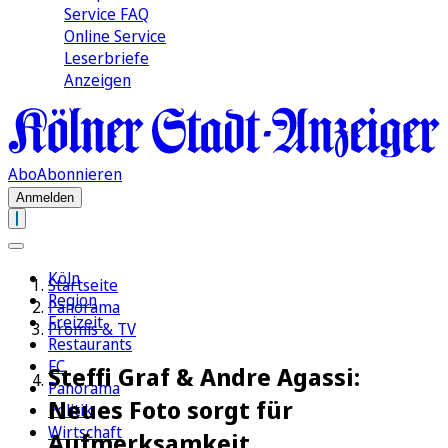
Service FAQ
Online Service
Leserbriefe
Anzeigen
Abo
Abonnieren
Anmelden
Köln
Startseite
Region
Panorama
Freizeit
Promis & TV
Restaurants
FC
Steffi Graf & Andre Agassi:
Panorama
Neues Foto sorgt für
Politik
Wirtschaft
Aufmerksamkeit