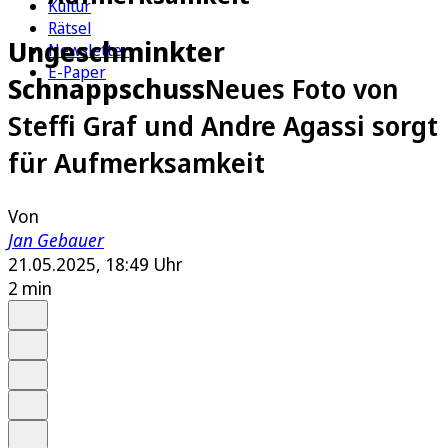
Kultur
Rätsel
Ungeschminkter
Newsletter
E-Paper
Schnappschuss
Neues Foto von
Steffi Graf und Andre Agassi sorgt
für Aufmerksamkeit
Von
Jan Gebauer
21.05.2025, 18:49 Uhr
2 min
Auf Google bevorzugen
Anhören
Schrift
Merken
Drucken