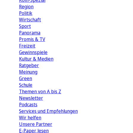
Köln-Spezial
Region
Politik
Wirtschaft
Sport
Panorama
Promis & TV
Freizeit
Gewinnspiele
Kultur & Medien
Ratgeber
Meinung
Green
Schule
Themen von A bis Z
Newsletter
Podcasts
Services und Empfehlungen
Wir helfen
Unsere Partner
E-Paper lesen