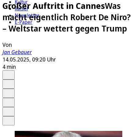
Kultur
Großer Auftritt in Cannes
Was
Rätsel
macht eigentlich Robert De Niro?
Newsletter
E-Paper
– Weltstar wettert gegen Trump
Von
Jan Gebauer
14.05.2025, 09:20 Uhr
4 min
Auf Google bevorzugen
Anhören
Schrift
Merken
Drucken
Teilen