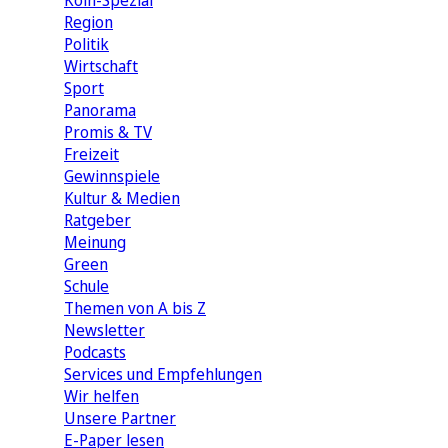
Köln-Spezial
Region
Politik
Wirtschaft
Sport
Panorama
Promis & TV
Freizeit
Gewinnspiele
Kultur & Medien
Ratgeber
Meinung
Green
Schule
Themen von A bis Z
Newsletter
Podcasts
Services und Empfehlungen
Wir helfen
Unsere Partner
E-Paper lesen