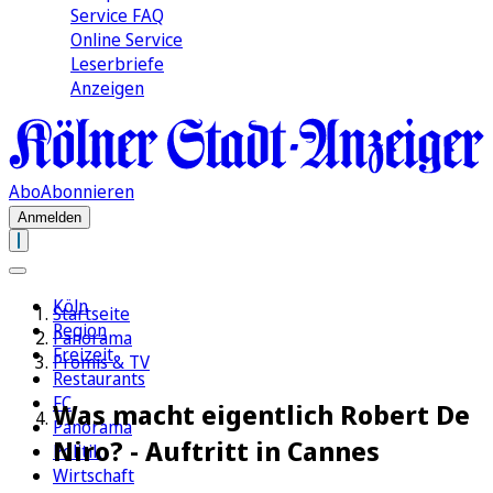
Service FAQ
Online Service
Leserbriefe
Anzeigen
Abo
Abonnieren
Anmelden
Köln
Startseite
Region
Panorama
Freizeit
Promis & TV
Restaurants
FC
Was macht eigentlich Robert De
Panorama
Niro? - Auftritt in Cannes
Politik
Wirtschaft