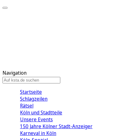
Mein KStA
Meine Artikel
Meine Region
Meine Newsletter
Mein KStA PLUS
Mein E-Paper
Navigation
Startseite
Schlagzeilen
Rätsel
Köln und Stadtteile
Unsere Events
150 Jahre Kölner Stadt-Anzeiger
Karneval in Köln