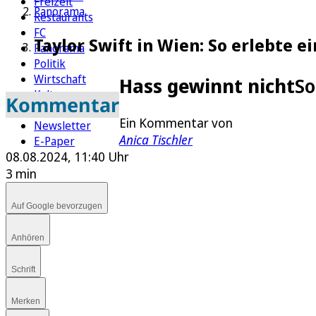
Freizeit
Panorama
Restaurants
FC
Taylor Swift in Wien: So erlebte e
Panorama
Politik
Wirtschaft
Hass gewinnt nicht
So
Kultur
Kommentar
Rätsel
Ein Kommentar von
Newsletter
Anica Tischler
E-Paper
08.08.2024, 11:40 Uhr
3 min
Auf Google bevorzugen
Anhören
Schrift
Merken