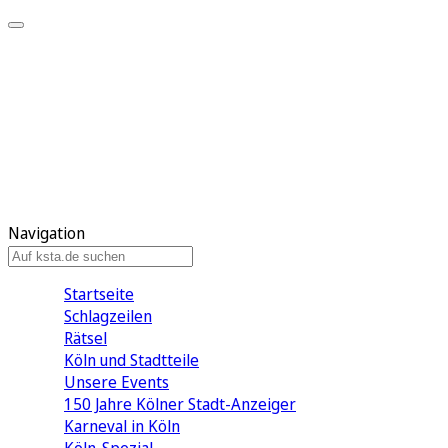
Mein KStA
Meine Artikel
Meine Region
Meine Newsletter
Mein KStA PLUS
Mein E-Paper
Navigation
Startseite
Schlagzeilen
Rätsel
Köln und Stadtteile
Unsere Events
150 Jahre Kölner Stadt-Anzeiger
Karneval in Köln