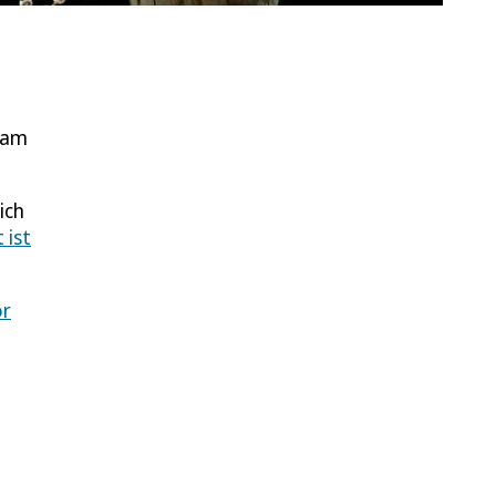
kam
ich
 ist
or