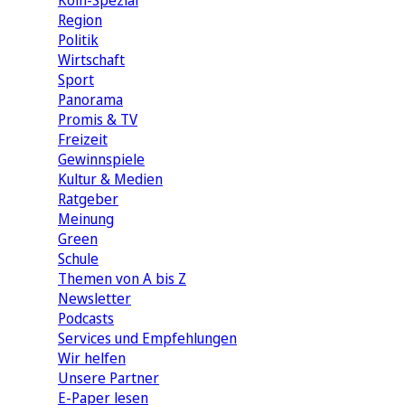
Köln-Spezial
Region
Politik
Wirtschaft
Sport
Panorama
Promis & TV
Freizeit
Gewinnspiele
Kultur & Medien
Ratgeber
Meinung
Green
Schule
Themen von A bis Z
Newsletter
Podcasts
Services und Empfehlungen
Wir helfen
Unsere Partner
E-Paper lesen