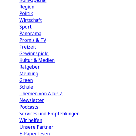
Köln-Spezial
Region
Politik
Wirtschaft
Sport
Panorama
Promis & TV
Freizeit
Gewinnspiele
Kultur & Medien
Ratgeber
Meinung
Green
Schule
Themen von A bis Z
Newsletter
Podcasts
Services und Empfehlungen
Wir helfen
Unsere Partner
E-Paper lesen