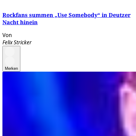
Rockfans summen „Use Somebody“ in Deutzer
Nacht hinein
Von
Felix Stricker
Merken