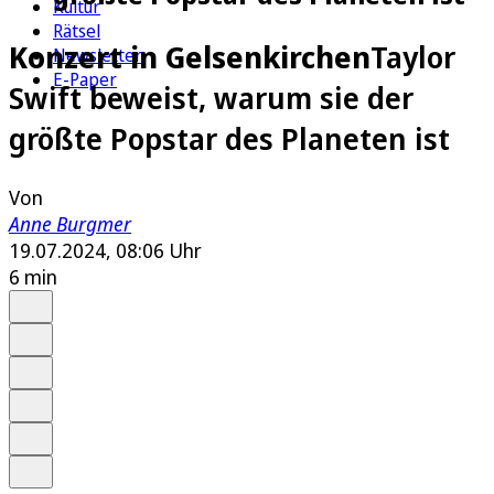
Kultur
Rätsel
Konzert in Gelsenkirchen
Taylor
Newsletter
E-Paper
Swift beweist, warum sie der
größte Popstar des Planeten ist
Von
Anne Burgmer
19.07.2024, 08:06 Uhr
6 min
Auf Google bevorzugen
Anhören
Schrift
Merken
Drucken
Teilen