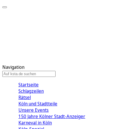
Mein KStA
Meine Artikel
Meine Region
Meine Newsletter
Mein KStA PLUS
Mein E-Paper
Navigation
Startseite
Schlagzeilen
Rätsel
Köln und Stadtteile
Unsere Events
150 Jahre Kölner Stadt-Anzeiger
Karneval in Köln