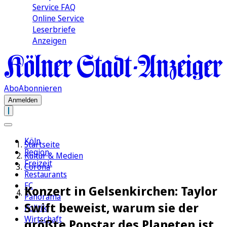
Service FAQ
Online Service
Leserbriefe
Anzeigen
Abo
Abonnieren
Anmelden
Köln
Startseite
Region
Kultur & Medien
Freizeit
Corona
Restaurants
FC
Konzert in Gelsenkirchen: Taylor
Panorama
Swift beweist, warum sie der
Politik
Wirtschaft
größte Popstar des Planeten ist