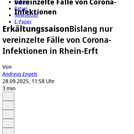
vereinzelte Fälle von Corona-
Kultur
Rätsel
Infektionen
Newsletter
E-Paper
Erkältungssaison
Bislang nur
vereinzelte Fälle von Corona-
Infektionen in Rhein-Erft
Von
Andreas Engels
28.09.2025, 11:58 Uhr
3 min
Auf Google bevorzugen
Anhören
Schrift
Merken
Drucken