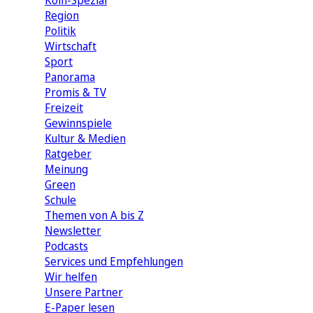
Köln-Spezial
Region
Politik
Wirtschaft
Sport
Panorama
Promis & TV
Freizeit
Gewinnspiele
Kultur & Medien
Ratgeber
Meinung
Green
Schule
Themen von A bis Z
Newsletter
Podcasts
Services und Empfehlungen
Wir helfen
Unsere Partner
E-Paper lesen