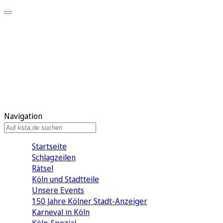
Mein KStA
Meine Artikel
Meine Region
Meine Newsletter
Mein KStA PLUS
Mein E-Paper
Navigation
Startseite
Schlagzeilen
Rätsel
Köln und Stadtteile
Unsere Events
150 Jahre Kölner Stadt-Anzeiger
Karneval in Köln