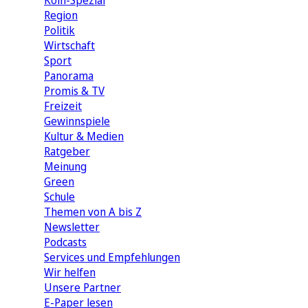
Köln-Spezial
Region
Politik
Wirtschaft
Sport
Panorama
Promis & TV
Freizeit
Gewinnspiele
Kultur & Medien
Ratgeber
Meinung
Green
Schule
Themen von A bis Z
Newsletter
Podcasts
Services und Empfehlungen
Wir helfen
Unsere Partner
E-Paper lesen