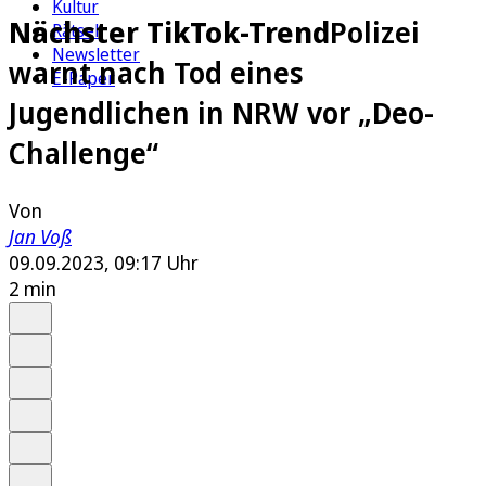
Kultur
Nächster TikTok-Trend
Polizei
Rätsel
Newsletter
warnt nach Tod eines
E-Paper
Jugendlichen in NRW vor „Deo-
Challenge“
Von
Jan Voß
09.09.2023, 09:17 Uhr
2 min
Auf Google bevorzugen
Anhören
Schrift
Merken
Drucken
Teilen