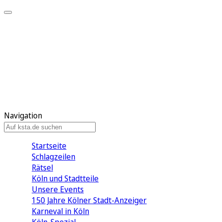
Mein KStA
Meine Artikel
Meine Region
Meine Newsletter
Mein KStA PLUS
Mein E-Paper
Navigation
Startseite
Schlagzeilen
Rätsel
Köln und Stadtteile
Unsere Events
150 Jahre Kölner Stadt-Anzeiger
Karneval in Köln