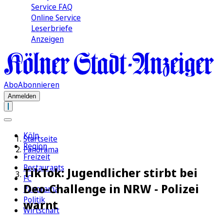
Service FAQ
Online Service
Leserbriefe
Anzeigen
Abo
Abonnieren
Anmelden
Köln
Startseite
Region
Panorama
Freizeit
Restaurants
TikTok: Jugendlicher stirbt bei
FC
Deo-Challenge in NRW - Polizei
Panorama
Politik
warnt
Wirtschaft