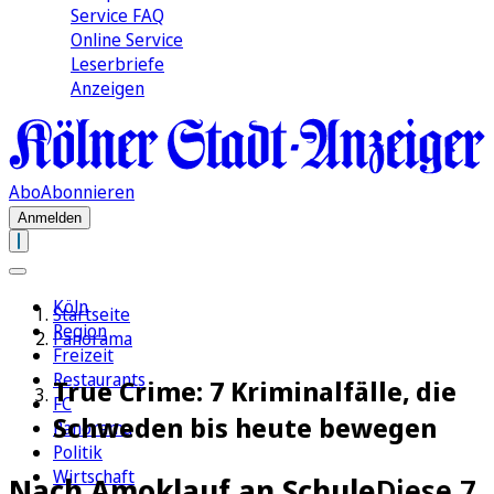
Service FAQ
Online Service
Leserbriefe
Anzeigen
Abo
Abonnieren
Anmelden
Köln
Startseite
Region
Panorama
Freizeit
Restaurants
True Crime: 7 Kriminalfälle, die
FC
Schweden bis heute bewegen
Panorama
Politik
Wirtschaft
Nach Amoklauf an Schule
Diese 7