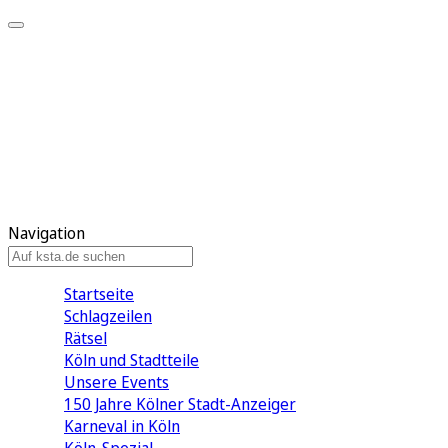
Mein KStA
Meine Artikel
Meine Region
Meine Newsletter
Mein KStA PLUS
Mein E-Paper
Navigation
Startseite
Schlagzeilen
Rätsel
Köln und Stadtteile
Unsere Events
150 Jahre Kölner Stadt-Anzeiger
Karneval in Köln