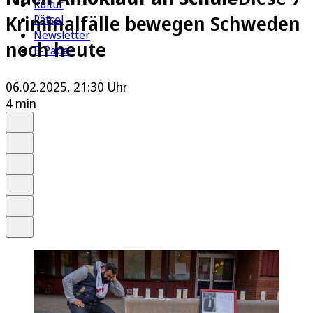
Kultur
Kriminalfälle bewegen Schweden
Rätsel
Newsletter
noch heute
E-Paper
06.02.2025, 21:30 Uhr
4 min
Auf Google bevorzugen
Anhören
Schrift
Merken
Drucken
Teilen