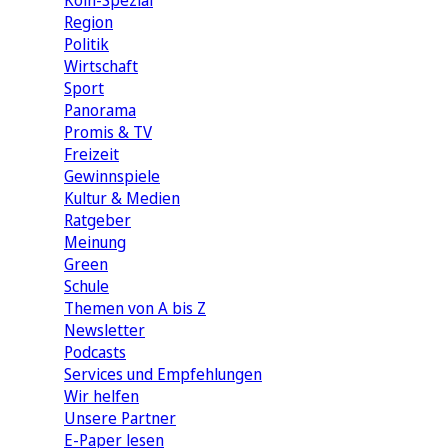
Köln-Spezial
Region
Politik
Wirtschaft
Sport
Panorama
Promis & TV
Freizeit
Gewinnspiele
Kultur & Medien
Ratgeber
Meinung
Green
Schule
Themen von A bis Z
Newsletter
Podcasts
Services und Empfehlungen
Wir helfen
Unsere Partner
E-Paper lesen