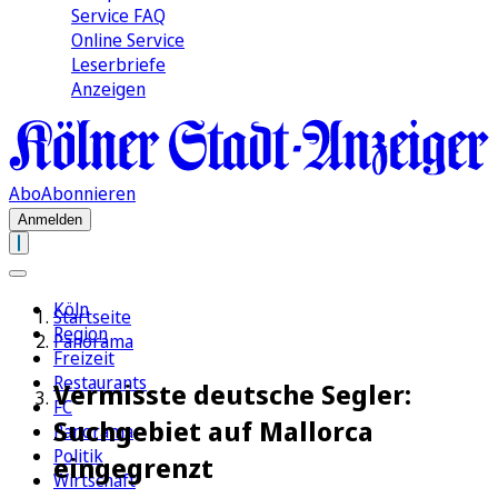
Service FAQ
Online Service
Leserbriefe
Anzeigen
Abo
Abonnieren
Anmelden
Köln
Startseite
Region
Panorama
Freizeit
Restaurants
Vermisste deutsche Segler:
FC
Suchgebiet auf Mallorca
Panorama
Politik
eingegrenzt
Wirtschaft