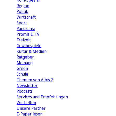
Köln-Spezial
Region
Politik
Wirtschaft
Sport
Panorama
Promis & TV
Freizeit
Gewinnspiele
Kultur & Medien
Ratgeber
Meinung
Green
Schule
Themen von A bis Z
Newsletter
Podcasts
Services und Empfehlungen
Wir helfen
Unsere Partner
E-Paper lesen