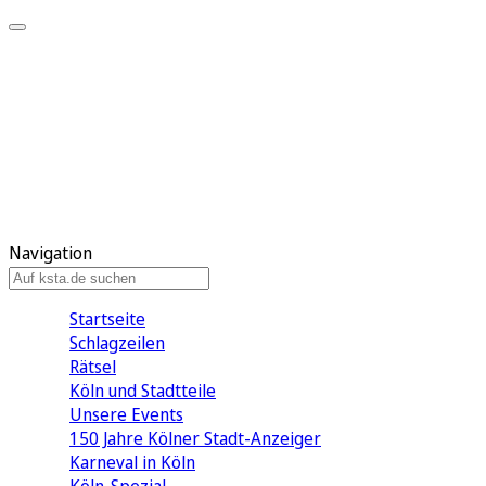
Mein KStA
Meine Artikel
Meine Region
Meine Newsletter
Mein KStA PLUS
Mein E-Paper
Navigation
Startseite
Schlagzeilen
Rätsel
Köln und Stadtteile
Unsere Events
150 Jahre Kölner Stadt-Anzeiger
Karneval in Köln