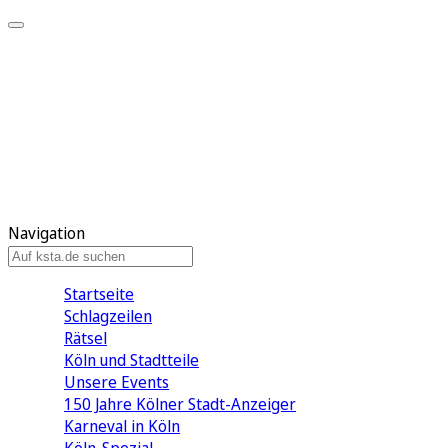
Mein KStA
Meine Artikel
Meine Region
Meine Newsletter
Mein KStA PLUS
Mein E-Paper
Navigation
Startseite
Schlagzeilen
Rätsel
Köln und Stadtteile
Unsere Events
150 Jahre Kölner Stadt-Anzeiger
Karneval in Köln