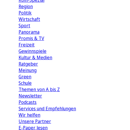
Köln-Spezial
Region
Politik
Wirtschaft
Sport
Panorama
Promis & TV
Freizeit
Gewinnspiele
Kultur & Medien
Ratgeber
Meinung
Green
Schule
Themen von A bis Z
Newsletter
Podcasts
Services und Empfehlungen
Wir helfen
Unsere Partner
E-Paper lesen