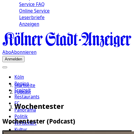
Service FAQ
Online Service
Leserbriefe
Anzeigen
Abo
Abonnieren
Anmelden
Köln
Region
Startseite
Freizeit
Podcast
Restaurants
FC
Wochentester
Panorama
Politik
Wochentester (Podcast)
Wirtschaft
Kultur