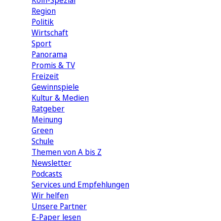
Köln-Spezial
Region
Politik
Wirtschaft
Sport
Panorama
Promis & TV
Freizeit
Gewinnspiele
Kultur & Medien
Ratgeber
Meinung
Green
Schule
Themen von A bis Z
Newsletter
Podcasts
Services und Empfehlungen
Wir helfen
Unsere Partner
E-Paper lesen