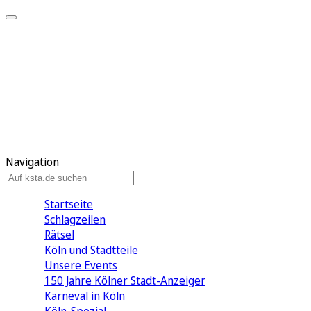
Mein KStA
Meine Artikel
Meine Region
Meine Newsletter
Mein KStA PLUS
Mein E-Paper
Navigation
Startseite
Schlagzeilen
Rätsel
Köln und Stadtteile
Unsere Events
150 Jahre Kölner Stadt-Anzeiger
Karneval in Köln