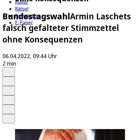
Kultur
Rätsel
Bundestagswahl
Armin Laschets
Newsletter
E-Paper
falsch gefalteter Stimmzettel
ohne Konsequenzen
06.04.2022, 09:44 Uhr
2 min
Auf Google bevorzugen
Anhören
Schrift
Merken
Drucken
Teilen