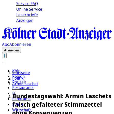
Service FAQ
Online Service
Leserbriefe
Anzeigen
Abo
Abonnieren
Anmelden
Köln
Startseite
Region
Politik
Freizeit
Armin Laschet
Restaurants
FC
Bundestagswahl: Armin Laschets
Panorama
falsch gefalteter Stimmzettel
Politik
Wirtschaft
ohne Konsequenzen