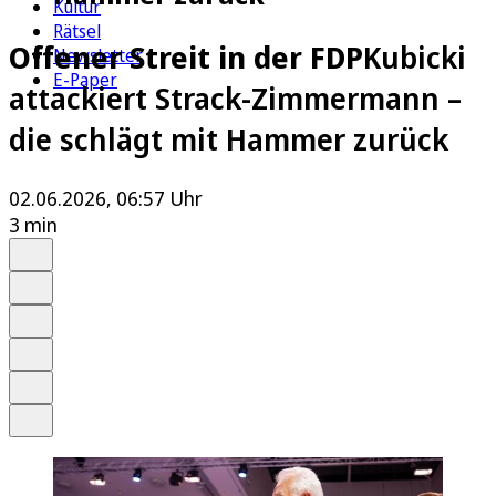
Kultur
Rätsel
Offener Streit in der FDP
Kubicki
Newsletter
E-Paper
attackiert Strack-Zimmermann –
die schlägt mit Hammer zurück
02.06.2026, 06:57 Uhr
3 min
Auf Google bevorzugen
Anhören
Schrift
Merken
Drucken
Teilen