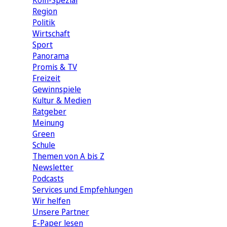
Köln-Spezial
Region
Politik
Wirtschaft
Sport
Panorama
Promis & TV
Freizeit
Gewinnspiele
Kultur & Medien
Ratgeber
Meinung
Green
Schule
Themen von A bis Z
Newsletter
Podcasts
Services und Empfehlungen
Wir helfen
Unsere Partner
E-Paper lesen