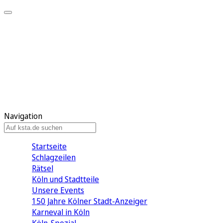
Mein KStA
Meine Artikel
Meine Region
Meine Newsletter
Mein KStA PLUS
Mein E-Paper
Navigation
Startseite
Schlagzeilen
Rätsel
Köln und Stadtteile
Unsere Events
150 Jahre Kölner Stadt-Anzeiger
Karneval in Köln