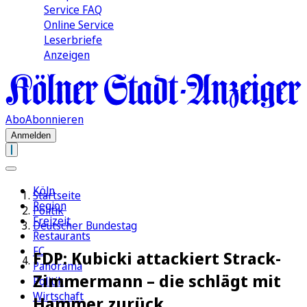
Service FAQ
Online Service
Leserbriefe
Anzeigen
Abo
Abonnieren
Anmelden
Köln
Startseite
Region
Politik
Freizeit
Deutscher Bundestag
Restaurants
FC
FDP: Kubicki attackiert Strack-
Panorama
Zimmermann – die schlägt mit
Politik
Wirtschaft
Hammer zurück