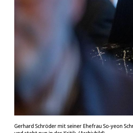
Gerhard Schröder mit seiner Ehefrau So-yeon Schr
und steht nun in der Kritik. (Archivbild)