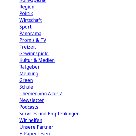
Köln-Spezial
Region
Politik
Wirtschaft
Sport
Panorama
Promis & TV
Freizeit
Gewinnspiele
Kultur & Medien
Ratgeber
Meinung
Green
Schule
Themen von A bis Z
Newsletter
Podcasts
Services und Empfehlungen
Wir helfen
Unsere Partner
E-Paper lesen