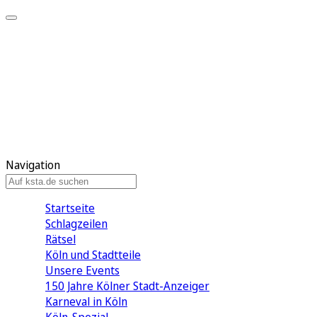
Mein KStA
Meine Artikel
Meine Region
Meine Newsletter
Mein KStA PLUS
Mein E-Paper
Navigation
Startseite
Schlagzeilen
Rätsel
Köln und Stadtteile
Unsere Events
150 Jahre Kölner Stadt-Anzeiger
Karneval in Köln