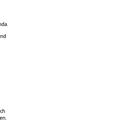
nda.
and
ch
en.