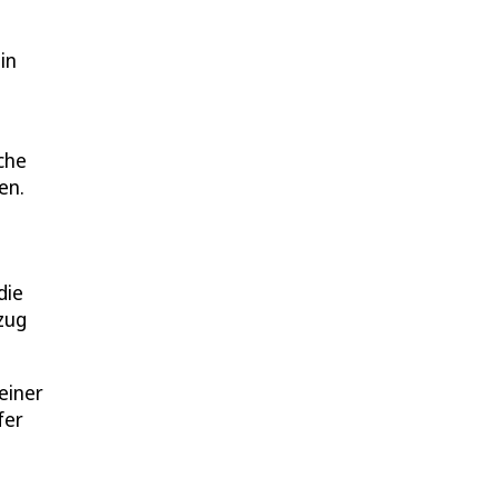
in
che
en.
die
zug
einer
fer