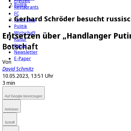
Freizeit
Politik
Restaurants
FC
Gerhard Schröder besucht russisc
Panorama
Politik
Wirtschaft
Entsetzen über „Handlanger Puti
Kultur
Botschaft
Rätsel
Newsletter
E-Paper
Von
David Schmitz
10.05.2023, 13:51 Uhr
3 min
Auf Google bevorzugen
Anhören
Schrift