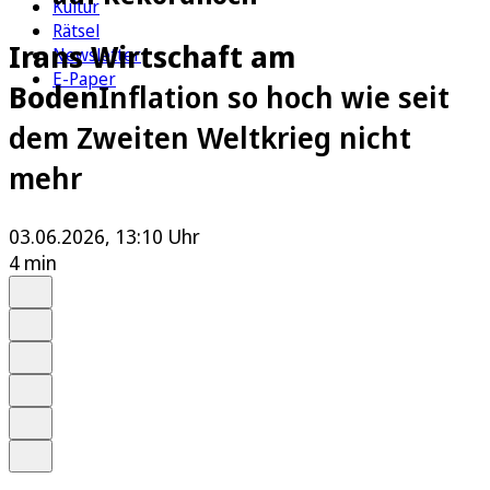
Kultur
Rätsel
Irans Wirtschaft am
Newsletter
E-Paper
Boden
Inflation so hoch wie seit
dem Zweiten Weltkrieg nicht
mehr
03.06.2026, 13:10 Uhr
4 min
Auf Google bevorzugen
Anhören
Schrift
Merken
Drucken
Teilen