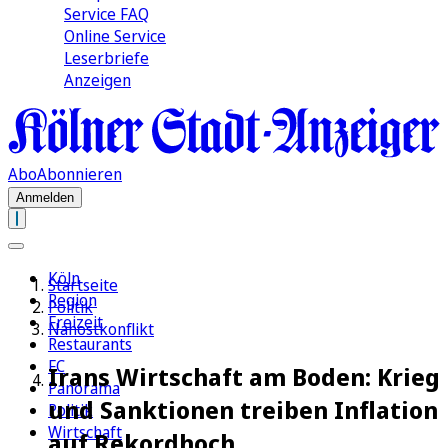
Service FAQ
Online Service
Leserbriefe
Anzeigen
Abo
Abonnieren
Anmelden
Köln
Startseite
Region
Politik
Freizeit
Nahostkonflikt
Restaurants
FC
Irans Wirtschaft am Boden: Krieg
Panorama
und Sanktionen treiben Inflation
Politik
Wirtschaft
auf Rekordhoch