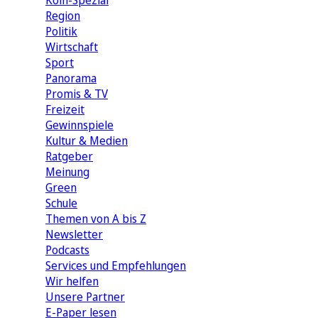
Köln-Spezial
Region
Politik
Wirtschaft
Sport
Panorama
Promis & TV
Freizeit
Gewinnspiele
Kultur & Medien
Ratgeber
Meinung
Green
Schule
Themen von A bis Z
Newsletter
Podcasts
Services und Empfehlungen
Wir helfen
Unsere Partner
E-Paper lesen