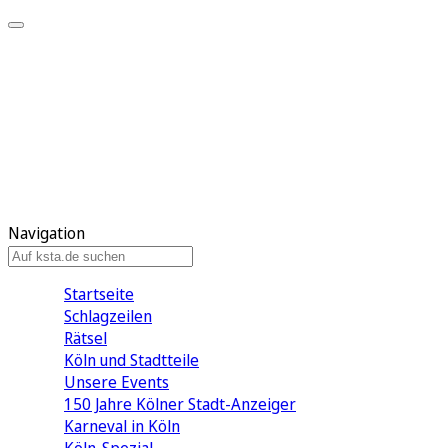
Mein KStA
Meine Artikel
Meine Region
Meine Newsletter
Mein KStA PLUS
Mein E-Paper
Navigation
Startseite
Schlagzeilen
Rätsel
Köln und Stadtteile
Unsere Events
150 Jahre Kölner Stadt-Anzeiger
Karneval in Köln