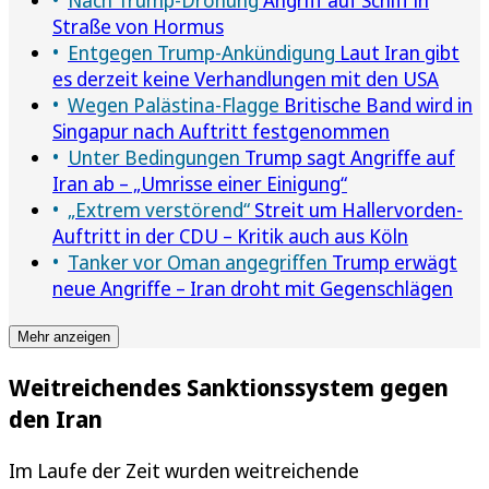
Straße von Hormus
Entgegen Trump-Ankündigung
Laut Iran gibt
es derzeit keine Verhandlungen mit den USA
Wegen Palästina-Flagge
Britische Band wird in
Singapur nach Auftritt festgenommen
Unter Bedingungen
Trump sagt Angriffe auf
Iran ab – „Umrisse einer Einigung“
„Extrem verstörend“
Streit um Hallervorden-
Auftritt in der CDU – Kritik auch aus Köln
Tanker vor Oman angegriffen
Trump erwägt
neue Angriffe – Iran droht mit Gegenschlägen
Mehr anzeigen
Weitreichendes Sanktionssystem gegen
den Iran
Im Laufe der Zeit wurden weitreichende