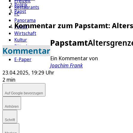
Freizeit
Politik
Restaurants
Papst
FC
Panorama
Kommentar zum Papstamt: Altersg
Politik
Wirtschaft
Kultur
Papstamt
Altersgrenz
Rätsel
Kommentar
Newsletter
Ein Kommentar von
E-Paper
Joachim Frank
23.04.2025, 19:29 Uhr
2 min
Auf Google bevorzugen
Anhören
Schrift