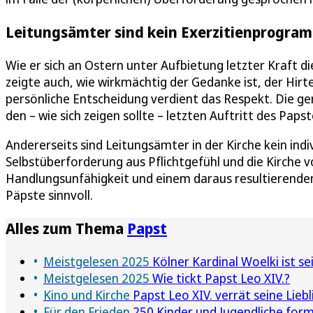
Leitungsämter sind kein Exerzitienprogra
Wie er sich an Ostern unter Aufbietung letzter Kraft d
zeigte auch, wie wirkmächtig der Gedanke ist, der Hirt
persönliche Entscheidung verdient das Respekt. Die ge
den – wie sich zeigen sollte – letzten Auftritt des Paps
Andererseits sind Leitungsämter in der Kirche kein in
Selbstüberforderung aus Pflichtgefühl und die Kirche 
Handlungsunfähigkeit und einem daraus resultierende
Päpste sinnvoll.
Alles zum Thema
Papst
Meistgelesen 2025
Kölner Kardinal Woelki ist se
Meistgelesen 2025
Wie tickt Papst Leo XIV.?
Kino und Kirche
Papst Leo XIV. verrät seine Liebl
Für den Frieden
250 Kinder und Jugendliche form