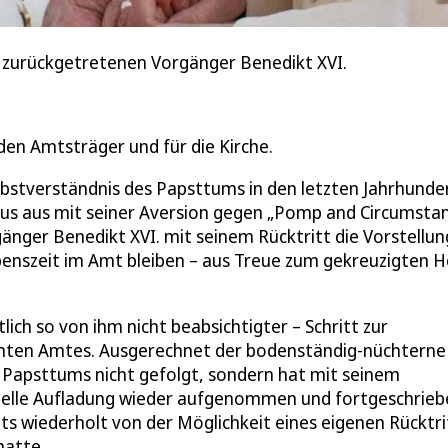
m zurückgetretenen Vorgänger Benedikt XVI.
den Amtsträger und für die Kirche.
lbstverständnis des Papsttums in den letzten Jahrhunde
kus aus mit seiner Aversion gegen „Pomp and Circumstan
gänger Benedikt XVI. mit seinem Rücktritt die Vorstellun
ebenszeit im Amt bleiben – aus Treue zum gekreuzigten H
ich so von ihm nicht beabsichtigter – Schritt zur
höhten Amtes. Ausgerechnet der bodenständig-nüchterne
s Papsttums nicht gefolgt, sondern hat mit seinem
ituelle Aufladung wieder aufgenommen und fortgeschrieb
ats wiederholt von der Möglichkeit eines eigenen Rücktri
hatte.