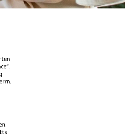
rten
ce“,
g
errn.
en.
tts