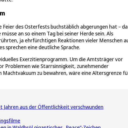
mm
ie Feier des Osterfests buchstäblich abgerungen hat – da
e müsse an so einem Tag bei seiner Herde sein. Als
rührten, ja ehrfürchtigen Reaktionen vieler Menschen a
tes sprechen eine deutliche Sprache.
dividuelles Exerzitienprogramm. Um die Amtsträger vor
vor Problemen wie Starrsinnigkeit, zunehmender
n Machtvakuum zu bewahren, wäre eine Altersgrenze fü
it Jahren aus der Öffentlichkeit verschwunden
ingsfilme
en in Waldbröl gigantisches „Peace“-Zeichen