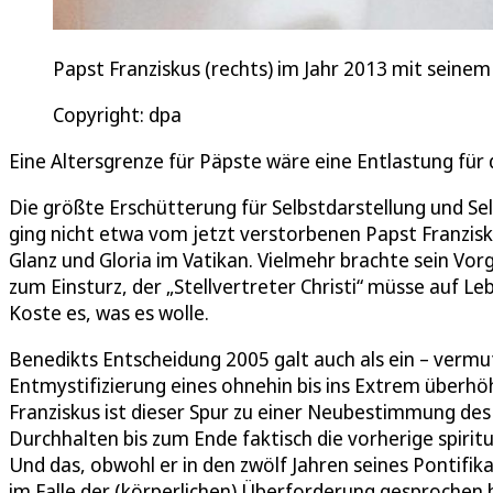
Papst Franziskus (rechts) im Jahr 2013 mit seine
Copyright: dpa
Eine Altersgrenze für Päpste wäre eine Entlastung für 
Die größte Erschütterung für Selbstdarstellung und Se
ging nicht etwa vom jetzt verstorbenen Papst Franzis
Glanz und Gloria im Vatikan. Vielmehr brachte sein Vor
zum Einsturz, der „Stellvertreter Christi“ müsse auf L
Koste es, was es wolle.
Benedikts Entscheidung 2005 galt auch als ein – vermutl
Entmystifizierung eines ohnehin bis ins Extrem über
Franziskus ist dieser Spur zu einer Neubestimmung de
Durchhalten bis zum Ende faktisch die vorherige spir
Und das, obwohl er in den zwölf Jahren seines Pontifik
im Falle der (körperlichen) Überforderung gesprochen 