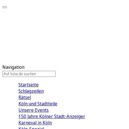
Mein KStA
Meine Artikel
Meine Region
Meine Newsletter
Mein KStA PLUS
Mein E-Paper
Navigation
Startseite
Schlagzeilen
Rätsel
Köln und Stadtteile
Unsere Events
150 Jahre Kölner Stadt-Anzeiger
Karneval in Köln