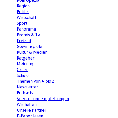
Köln-Spezial
Region
Politik
Wirtschaft
Sport
Panorama
Promis & TV
Freizeit
Gewinnspiele
Kultur & Medien
Ratgeber
Meinung
Green
Schule
Themen von A bis Z
Newsletter
Podcasts
Services und Empfehlungen
Wir helfen
Unsere Partner
E-Paper lesen