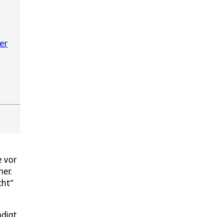
er
e vor
her.
cht“
digt,