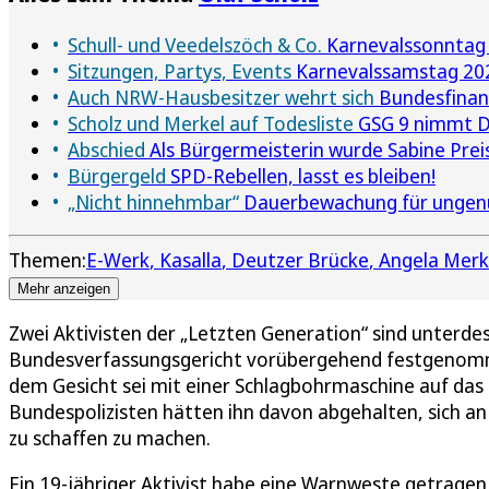
Schull- und Veedelszöch & Co.
Karnevalssonntag 
Sitzungen, Partys, Events
Karnevalssamstag 2026
Auch NRW-Hausbesitzer wehrt sich
Bundesfinan
Scholz und Merkel auf Todesliste
GSG 9 nimmt D
Abschied
Als Bürgermeisterin wurde Sabine Prei
Bürgergeld
SPD-Rebellen, lasst es bleiben!
„Nicht hinnehmbar“
Dauerbewachung für ungenu
Themen:
E-Werk
Kasalla
Deutzer Brücke
Angela Merk
Mehr anzeigen
Zwei Aktivisten der „Letzten Generation“ sind unter
Bundesverfassungsgericht vorübergehend festgenommen
dem Gesicht sei mit einer Schlagbohrmaschine auf das 
Bundespolizisten hätten ihn davon abgehalten, sich an
zu schaffen zu machen.
Ein 19-jähriger Aktivist habe eine Warnweste getrage