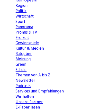
Köln-Spezial
Region
Politik
Wirtschaft
Sport
Panorama
Promis & TV
Freizeit
Gewinnspiele
Kultur & Medien
Ratgeber
Meinung
Green
Schule
Themen von A bis Z
Newsletter
Podcasts
Services und Empfehlungen
Wir helfen
Unsere Partner
E-Paper lesen