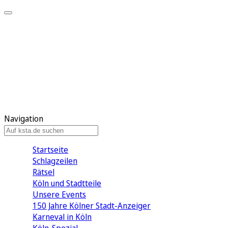
Mein KStA
Meine Artikel
Meine Region
Meine Newsletter
Mein KStA PLUS
Mein E-Paper
Navigation
Startseite
Schlagzeilen
Rätsel
Köln und Stadtteile
Unsere Events
150 Jahre Kölner Stadt-Anzeiger
Karneval in Köln