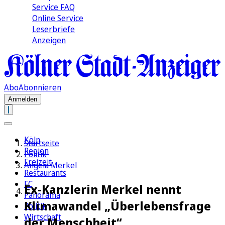
Service FAQ
Online Service
Leserbriefe
Anzeigen
Abo
Abonnieren
Anmelden
Köln
Startseite
Region
Politik
Freizeit
Angela Merkel
Restaurants
FC
Ex-Kanzlerin Merkel nennt
Panorama
Klimawandel „Überlebensfrage
Politik
Wirtschaft
der Menschheit“