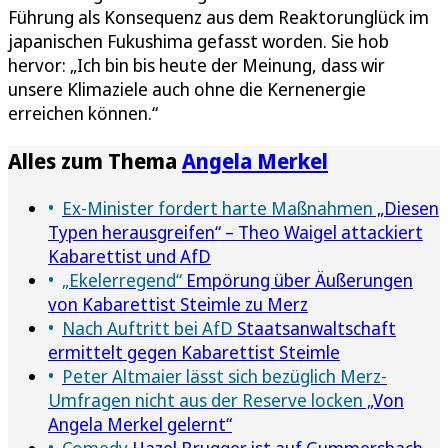
Führung als Konsequenz aus dem Reaktorunglück im
japanischen Fukushima gefasst worden. Sie hob
hervor: „Ich bin bis heute der Meinung, dass wir
unsere Klimaziele auch ohne die Kernenergie
erreichen können.“
Alles zum Thema
Angela Merkel
Ex-Minister fordert harte Maßnahmen
„Diesen
Typen herausgreifen“ – Theo Waigel attackiert
Kabarettist und AfD
„Ekelerregend“
Empörung über Äußerungen
von Kabarettist Steimle zu Merz
Nach Auftritt bei AfD
Staatsanwaltschaft
ermittelt gegen Kabarettist Steimle
Peter Altmaier lässt sich bezüglich Merz-
Umfragen nicht aus der Reserve locken
„Von
Angela Merkel gelernt“
Comedy
Hazel Brugger ist auf Gummersbach