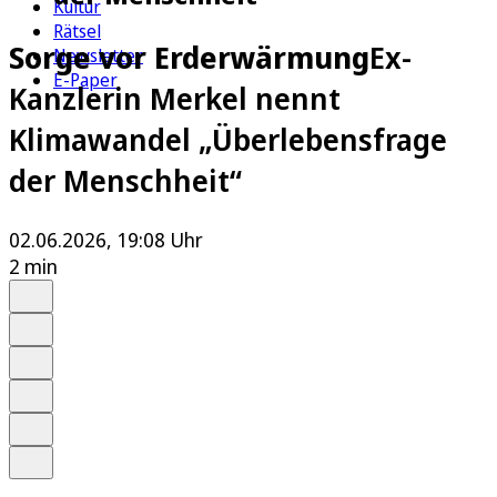
Kultur
Rätsel
Sorge vor Erderwärmung
Ex-
Newsletter
E-Paper
Kanzlerin Merkel nennt
Klimawandel „Überlebensfrage
der Menschheit“
02.06.2026, 19:08 Uhr
2 min
Auf Google bevorzugen
Anhören
Schrift
Merken
Drucken
Teilen