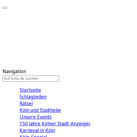
Mein KStA
Meine Artikel
Meine Region
Meine Newsletter
Mein KStA PLUS
Mein E-Paper
Navigation
Startseite
Schlagzeilen
Rätsel
Köln und Stadtteile
Unsere Events
150 Jahre Kölner Stadt-Anzeiger
Karneval in Köln