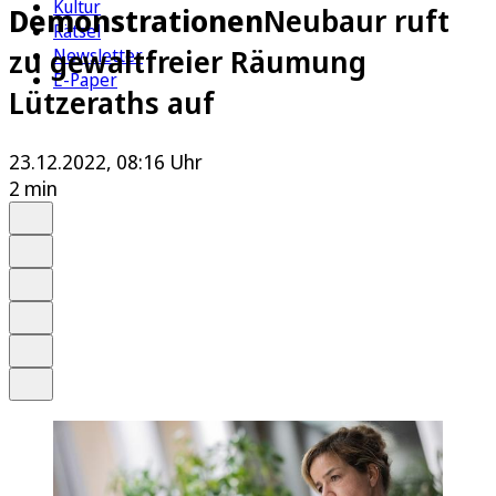
Kultur
Demonstrationen
Neubaur ruft
Rätsel
zu gewaltfreier Räumung
Newsletter
E-Paper
Lützeraths auf
23.12.2022, 08:16 Uhr
2 min
Auf Google bevorzugen
Anhören
Schrift
Merken
Drucken
Teilen