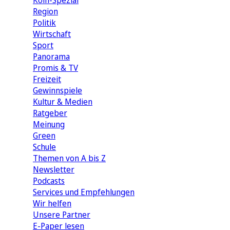
Köln-Spezial
Region
Politik
Wirtschaft
Sport
Panorama
Promis & TV
Freizeit
Gewinnspiele
Kultur & Medien
Ratgeber
Meinung
Green
Schule
Themen von A bis Z
Newsletter
Podcasts
Services und Empfehlungen
Wir helfen
Unsere Partner
E-Paper lesen