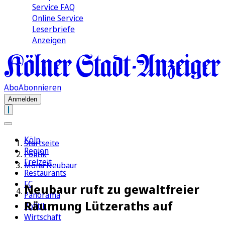
Service FAQ
Online Service
Leserbriefe
Anzeigen
Abo
Abonnieren
Anmelden
Köln
Startseite
Region
Politik
Freizeit
Mona Neubaur
Restaurants
FC
Neubaur ruft zu gewaltfreier
Panorama
Räumung Lützeraths auf
Politik
Wirtschaft