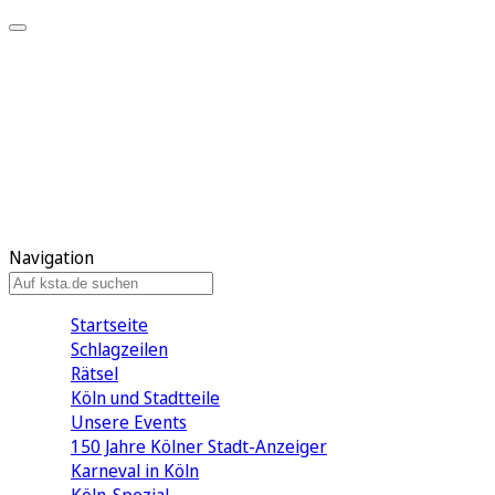
Mein KStA
Meine Artikel
Meine Region
Meine Newsletter
Mein KStA PLUS
Mein E-Paper
Navigation
Startseite
Schlagzeilen
Rätsel
Köln und Stadtteile
Unsere Events
150 Jahre Kölner Stadt-Anzeiger
Karneval in Köln