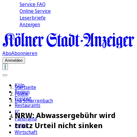
Service FAQ
Online Service
Leserbriefe
Anzeigen
Abo
Abonnieren
Anmelden
Köln
Startseite
Region
Politik
Freizeit
Ina Scharrenbach
Restaurants
FC
NRW: Abwassergebühr wird
Panorama
trotz Urteil nicht sinken
Politik
Wirtschaft