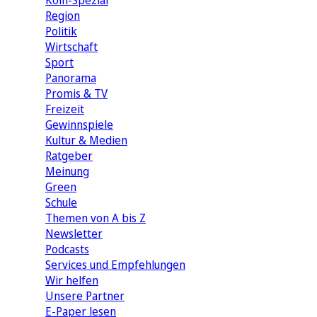
Köln-Spezial
Region
Politik
Wirtschaft
Sport
Panorama
Promis & TV
Freizeit
Gewinnspiele
Kultur & Medien
Ratgeber
Meinung
Green
Schule
Themen von A bis Z
Newsletter
Podcasts
Services und Empfehlungen
Wir helfen
Unsere Partner
E-Paper lesen