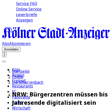
Service FAQ
Online Service
Leserbriefe
Anzeigen
Abo
Abonnieren
Anmelden
Köln
Startseite
Region
Politik
Freizeit
Ina Scharrenbach
Restaurants
FC
NRW: Bürgerzentren müssen bis
Panorama
Jahresende digitalisiert sein
Politik
Wirtschaft