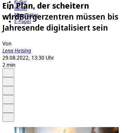
Kultur
Ein Plan, der scheitern
Rätsel
wird
Bürgerzentren müssen bis
Newsletter
E-Paper
Jahresende digitalisiert sein
Von
Lena Heising
29.08.2022, 13:30 Uhr
2 min
Auf Google bevorzugen
Anhören
Schrift
Merken
Drucken
Teilen