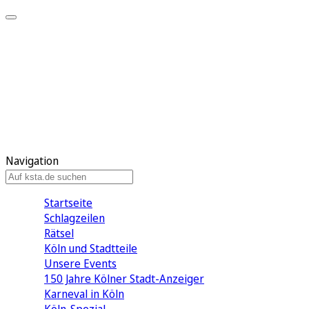
Mein KStA
Meine Artikel
Meine Region
Meine Newsletter
Mein KStA PLUS
Mein E-Paper
Navigation
Startseite
Schlagzeilen
Rätsel
Köln und Stadtteile
Unsere Events
150 Jahre Kölner Stadt-Anzeiger
Karneval in Köln