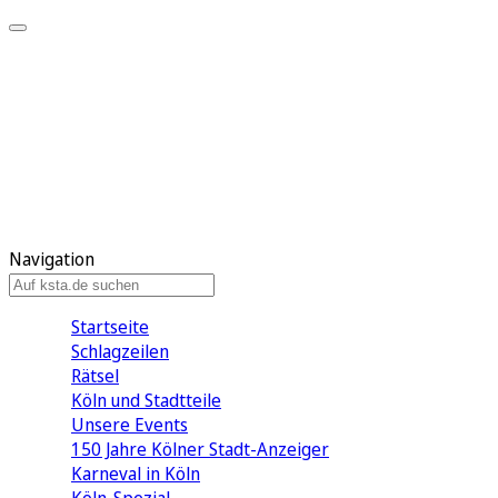
Mein KStA
Meine Artikel
Meine Region
Meine Newsletter
Mein KStA PLUS
Mein E-Paper
Navigation
Startseite
Schlagzeilen
Rätsel
Köln und Stadtteile
Unsere Events
150 Jahre Kölner Stadt-Anzeiger
Karneval in Köln