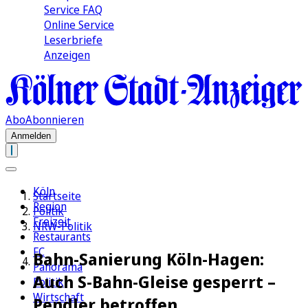
Service FAQ
Online Service
Leserbriefe
Anzeigen
Abo
Abonnieren
Anmelden
Köln
Startseite
Region
Politik
Freizeit
NRW-Politik
Restaurants
FC
Bahn-Sanierung Köln-Hagen:
Panorama
Auch S-Bahn-Gleise gesperrt –
Politik
Wirtschaft
Pendler betroffen