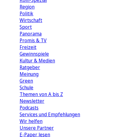
Köln-Spezial
Region
Politik
Wirtschaft
Sport
Panorama
Promis & TV
Freizeit
Gewinnspiele
Kultur & Medien
Ratgeber
Meinung
Green
Schule
Themen von A bis Z
Newsletter
Podcasts
Services und Empfehlungen
Wir helfen
Unsere Partner
E-Paper lesen