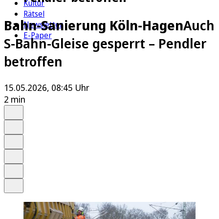
Kultur
Rätsel
Bahn-Sanierung Köln-Hagen
Auch
Newsletter
E-Paper
S-Bahn-Gleise gesperrt – Pendler
betroffen
15.05.2026, 08:45 Uhr
2 min
Auf Google bevorzugen
Anhören
Schrift
Merken
Drucken
Teilen