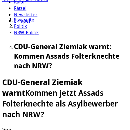
Kultur
Rätsel
Newsletter
Startseite
E-Paper
Politik
NRW-Politik
CDU-General Ziemiak warnt:
Kommen Assads Folterknechte
nach NRW?
CDU-General Ziemiak
warnt
Kommen jetzt Assads
Folterknechte als Asylbewerber
nach NRW?
Von