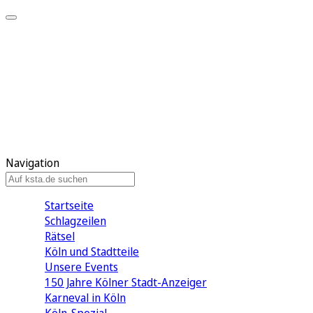
Mein KStA
Meine Artikel
Meine Region
Meine Newsletter
Mein KStA PLUS
Mein E-Paper
Navigation
Startseite
Schlagzeilen
Rätsel
Köln und Stadtteile
Unsere Events
150 Jahre Kölner Stadt-Anzeiger
Karneval in Köln