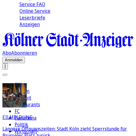
Service FAQ
Online Service
Leserbriefe
Anzeigen
Abo
Abonnieren
Anmelden
Köln
Region
Freizeit
Restaurants
FC
EILMELDUNG
Panorama
Politik
Längere Öffnungszeiten: Stadt Köln zieht Sperrstunde für
Wirtschaft
Brüsseler Platz zurück