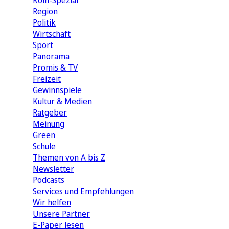
Köln-Spezial
Region
Politik
Wirtschaft
Sport
Panorama
Promis & TV
Freizeit
Gewinnspiele
Kultur & Medien
Ratgeber
Meinung
Green
Schule
Themen von A bis Z
Newsletter
Podcasts
Services und Empfehlungen
Wir helfen
Unsere Partner
E-Paper lesen