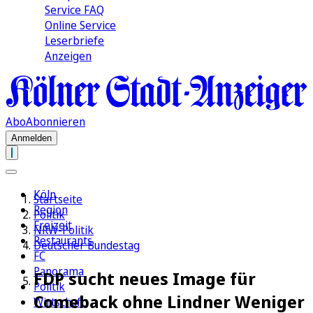
Service FAQ
Online Service
Leserbriefe
Anzeigen
Abo
Abonnieren
Anmelden
Köln
Startseite
Region
Politik
Freizeit
NRW-Politik
Restaurants
Deutscher Bundestag
FC
Panorama
FDP sucht neues Image für
Politik
Comeback ohne Lindner Weniger
Wirtschaft