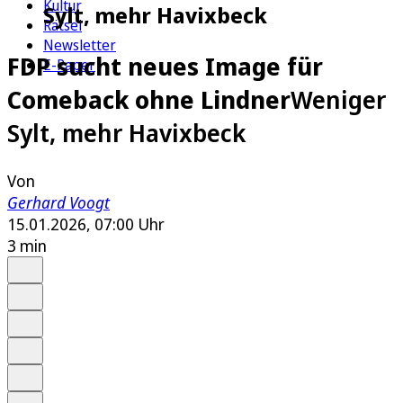
Kultur
Sylt, mehr Havixbeck
Rätsel
Newsletter
FDP sucht neues Image für
E-Paper
Comeback ohne Lindner
Weniger
Sylt, mehr Havixbeck
Von
Gerhard Voogt
15.01.2026, 07:00 Uhr
3 min
Auf Google bevorzugen
Anhören
Schrift
Merken
Drucken
Teilen