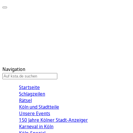
Mein KStA
Meine Artikel
Meine Region
Meine Newsletter
Mein KStA PLUS
Mein E-Paper
Navigation
Startseite
Schlagzeilen
Rätsel
Köln und Stadtteile
Unsere Events
150 Jahre Kölner Stadt-Anzeiger
Karneval in Köln