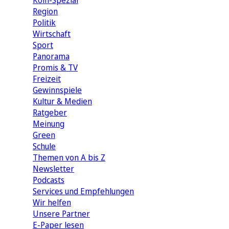
Köln-Spezial
Region
Politik
Wirtschaft
Sport
Panorama
Promis & TV
Freizeit
Gewinnspiele
Kultur & Medien
Ratgeber
Meinung
Green
Schule
Themen von A bis Z
Newsletter
Podcasts
Services und Empfehlungen
Wir helfen
Unsere Partner
E-Paper lesen