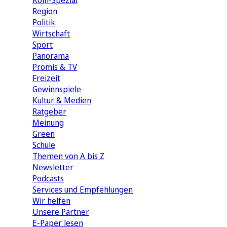
Köln-Spezial
Region
Politik
Wirtschaft
Sport
Panorama
Promis & TV
Freizeit
Gewinnspiele
Kultur & Medien
Ratgeber
Meinung
Green
Schule
Themen von A bis Z
Newsletter
Podcasts
Services und Empfehlungen
Wir helfen
Unsere Partner
E-Paper lesen