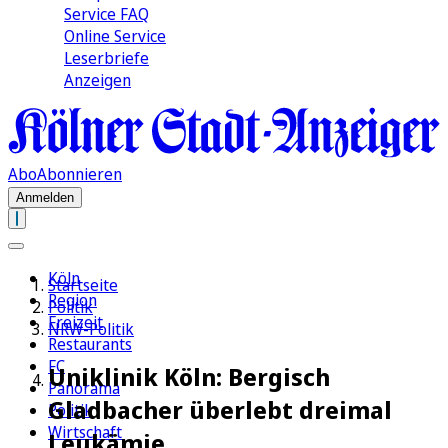
Service FAQ
Online Service
Leserbriefe
Anzeigen
Abo
Abonnieren
Anmelden
Köln
Startseite
Region
Politik
Freizeit
NRW-Politik
Restaurants
FC
Uniklinik Köln: Bergisch
Panorama
Gladbacher überlebt dreimal
Politik
Wirtschaft
Leukämie