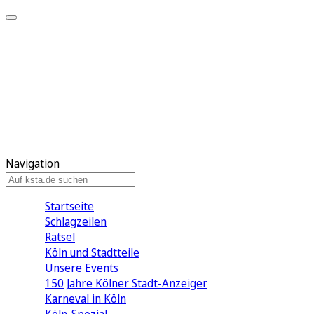
Mein KStA
Meine Artikel
Meine Region
Meine Newsletter
Mein KStA PLUS
Mein E-Paper
Navigation
Startseite
Schlagzeilen
Rätsel
Köln und Stadtteile
Unsere Events
150 Jahre Kölner Stadt-Anzeiger
Karneval in Köln