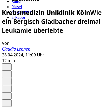
Kultur
Rätsel
Krebsmedizin Uniklinik Köln
Wie
Newsletter
E-Paper
ein Bergisch Gladbacher dreimal
Leukämie überlebte
Von
Claudia Lehnen
28.04.2024, 11:09 Uhr
12 min
Auf Google bevorzugen
Anhören
Schrift
Merken
Drucken
Teilen