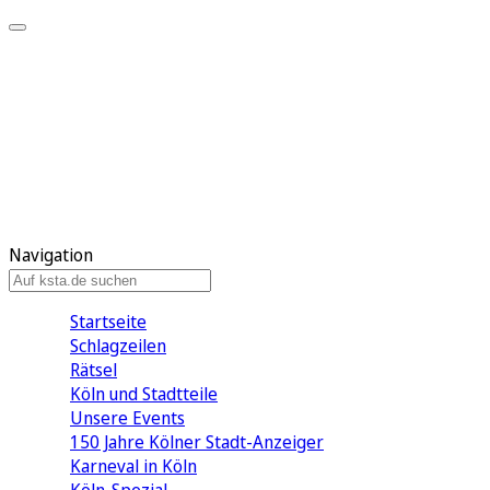
Mein KStA
Meine Artikel
Meine Region
Meine Newsletter
Mein KStA PLUS
Mein E-Paper
Navigation
Startseite
Schlagzeilen
Rätsel
Köln und Stadtteile
Unsere Events
150 Jahre Kölner Stadt-Anzeiger
Karneval in Köln