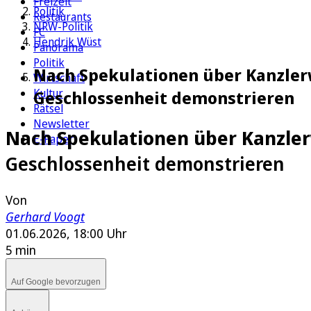
Freizeit
Politik
Restaurants
NRW-Politik
FC
Hendrik Wüst
Panorama
Politik
Nach Spekulationen über Kanzlerw
Wirtschaft
Kultur
Geschlossenheit demonstrieren
Rätsel
Newsletter
Nach Spekulationen über Kanzle
E-Paper
Geschlossenheit demonstrieren
Von
Gerhard Voogt
01.06.2026, 18:00 Uhr
5 min
Auf Google bevorzugen