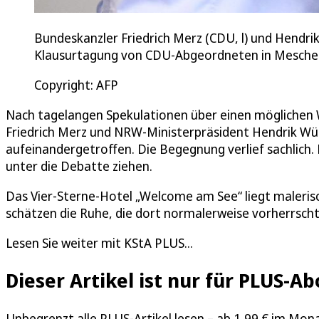
Bundeskanzler Friedrich Merz (CDU, l) und Hendri
Klausurtagung von CDU-Abgeordneten in Mesche
Copyright: AFP
Nach tagelangen Spekulationen über einen möglichen W
Friedrich Merz und NRW-Ministerpräsident Hendrik Wüs
aufeinandergetroffen. Die Begegnung verlief sachlich.
unter die Debatte ziehen.
Das Vier-Sterne-Hotel „Welcome am See“ liegt maler
schätzen die Ruhe, die dort normalerweise vorherrscht
Lesen Sie weiter mit KStA PLUS...
Dieser Artikel ist nur für PLUS-
Unbegrenzt alle PLUS-Artikel lesen – ab 1,99 € im Mon