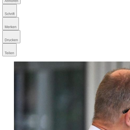
Anhören
Schrift
Merken
Drucken
Teilen