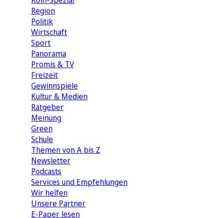
Köln-Spezial
Region
Politik
Wirtschaft
Sport
Panorama
Promis & TV
Freizeit
Gewinnspiele
Kultur & Medien
Ratgeber
Meinung
Green
Schule
Themen von A bis Z
Newsletter
Podcasts
Services und Empfehlungen
Wir helfen
Unsere Partner
E-Paper lesen