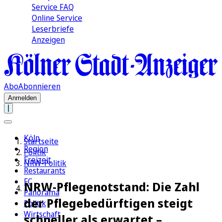
Service FAQ
Online Service
Leserbriefe
Anzeigen
Abo
Abonnieren
Anmelden
Köln
Startseite
Region
Politik
Freizeit
NRW-Politik
Restaurants
FC
NRW-Pflegenotstand: Die Zahl
Panorama
der Pflegebedürftigen steigt
Politik
Wirtschaft
schneller als erwartet –