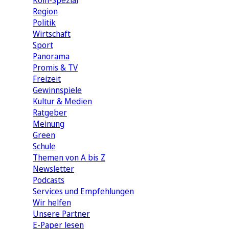
Köln-Spezial
Region
Politik
Wirtschaft
Sport
Panorama
Promis & TV
Freizeit
Gewinnspiele
Kultur & Medien
Ratgeber
Meinung
Green
Schule
Themen von A bis Z
Newsletter
Podcasts
Services und Empfehlungen
Wir helfen
Unsere Partner
E-Paper lesen