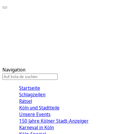
Mein KStA
Meine Artikel
Meine Region
Meine Newsletter
Mein KStA PLUS
Mein E-Paper
Navigation
Startseite
Schlagzeilen
Rätsel
Köln und Stadtteile
Unsere Events
150 Jahre Kölner Stadt-Anzeiger
Karneval in Köln