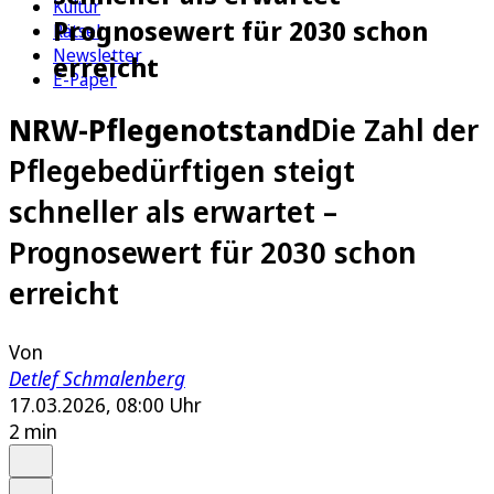
Kultur
Prognosewert für 2030 schon
Rätsel
Newsletter
erreicht
E-Paper
NRW-Pflegenotstand
Die Zahl der
Pflegebedürftigen steigt
schneller als erwartet –
Prognosewert für 2030 schon
erreicht
Von
Detlef Schmalenberg
17.03.2026, 08:00 Uhr
2 min
Auf Google bevorzugen
Anhören