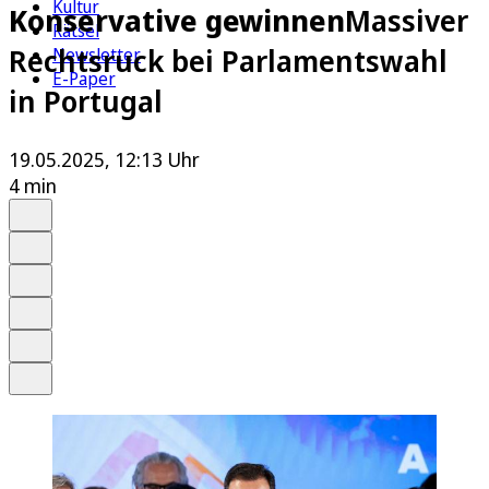
Kultur
Konservative gewinnen
Massiver
Rätsel
Rechtsruck bei Parlamentswahl
Newsletter
E-Paper
in Portugal
19.05.2025, 12:13 Uhr
4 min
Auf Google bevorzugen
Anhören
Schrift
Merken
Drucken
Teilen