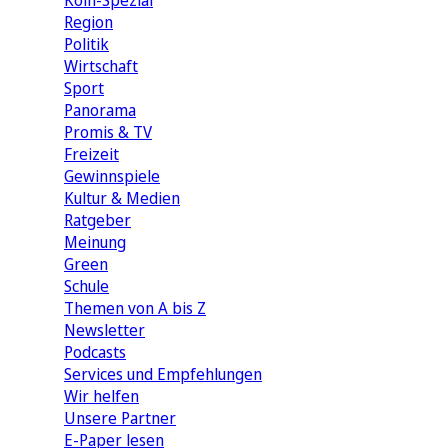
Köln-Spezial
Region
Politik
Wirtschaft
Sport
Panorama
Promis & TV
Freizeit
Gewinnspiele
Kultur & Medien
Ratgeber
Meinung
Green
Schule
Themen von A bis Z
Newsletter
Podcasts
Services und Empfehlungen
Wir helfen
Unsere Partner
E-Paper lesen