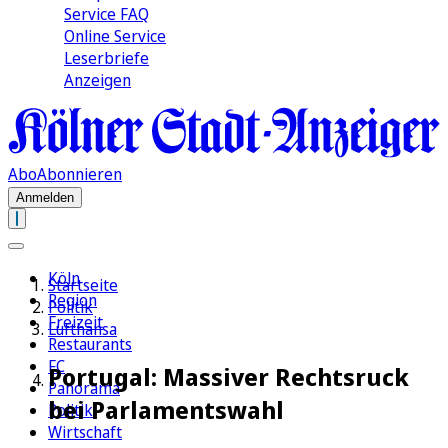
Service FAQ
Online Service
Leserbriefe
Anzeigen
Abo
Abonnieren
Anmelden
Köln
Startseite
Region
Politik
Freizeit
Lufthansa
Restaurants
FC
Portugal: Massiver Rechtsruck
Panorama
bei Parlamentswahl
Politik
Wirtschaft