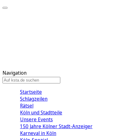
Mein KStA
Meine Artikel
Meine Region
Meine Newsletter
Mein KStA PLUS
Mein E-Paper
Navigation
Startseite
Schlagzeilen
Rätsel
Köln und Stadtteile
Unsere Events
150 Jahre Kölner Stadt-Anzeiger
Karneval in Köln