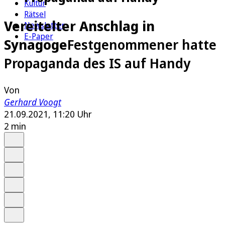
Kultur
Rätsel
Vereitelter Anschlag in
Newsletter
E-Paper
Synagoge
Festgenommener hatte
Propaganda des IS auf Handy
Von
Gerhard Voogt
21.09.2021, 11:20 Uhr
2 min
Auf Google bevorzugen
Anhören
Schrift
Merken
Drucken
Teilen