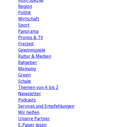
Köln-Spezial
Region
Politik
Wirtschaft
Sport
Panorama
Promis & TV
Freizeit
Gewinnspiele
Kultur & Medien
Ratgeber
Meinung
Green
Schule
Themen von A bis Z
Newsletter
Podcasts
Services und Empfehlungen
Wir helfen
Unsere Partner
E-Paper lesen