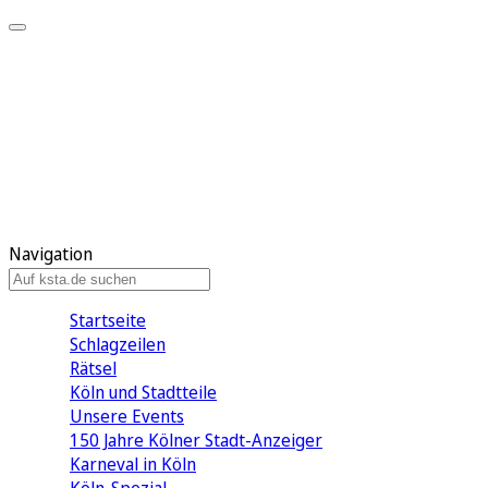
Mein KStA
Meine Artikel
Meine Region
Meine Newsletter
Mein KStA PLUS
Mein E-Paper
Navigation
Startseite
Schlagzeilen
Rätsel
Köln und Stadtteile
Unsere Events
150 Jahre Kölner Stadt-Anzeiger
Karneval in Köln