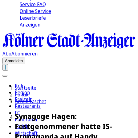
Service FAQ
Online Service
Leserbriefe
Anzeigen
Abo
Abonnieren
Anmelden
Köln
Startseite
Region
Politik
Freizeit
Armin Laschet
Restaurants
FC
Synagoge Hagen:
Panorama
Festgenommener hatte IS-
Politik
Wirtschaft
Propaganda auf Handy