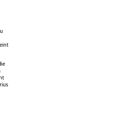
zu
eint
die
n
nt
rius