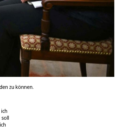
nden zu können.
 ich
soll
ich