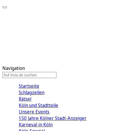
Mein KStA
Meine Artikel
Meine Region
Meine Newsletter
Mein KStA PLUS
Mein E-Paper
Navigation
Startseite
Schlagzeilen
Rätsel
Köln und Stadtteile
Unsere Events
150 Jahre Kölner Stadt-Anzeiger
Karneval in Köln