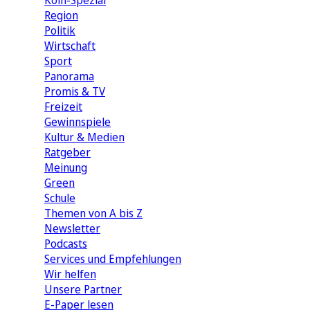
Köln-Spezial
Region
Politik
Wirtschaft
Sport
Panorama
Promis & TV
Freizeit
Gewinnspiele
Kultur & Medien
Ratgeber
Meinung
Green
Schule
Themen von A bis Z
Newsletter
Podcasts
Services und Empfehlungen
Wir helfen
Unsere Partner
E-Paper lesen