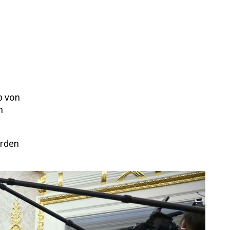
b von
m
arden