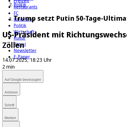
Freizeit
Politik
Restaurants
FC
Trump setzt Putin 50-Tage-Ultima
Panorama
Politik
Wirtschaft
US-Präsident mit Richtungswechs
Kultur
Zöllen
Rätsel
Newsletter
E-Paper
14.07.2025, 18:23 Uhr
2 min
Auf Google bevorzugen
Anhören
Schrift
Merken