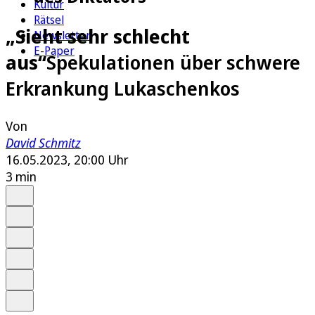
Kultur
Rätsel
„Sieht sehr schlecht
Newsletter
E-Paper
aus“
Spekulationen über schwere
Erkrankung Lukaschenkos
Von
David Schmitz
16.05.2023, 20:00 Uhr
3 min
Auf Google bevorzugen
Anhören
Schrift
Merken
Drucken
Teilen