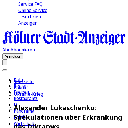
Service FAQ
Online Service
Leserbriefe
Anzeigen
Abo
Abonnieren
Anmelden
Köln
Startseite
Region
Politik
Freizeit
Ukraine-Krieg
Restaurants
FC
Alexander Lukaschenko:
Panorama
Spekulationen über Erkrankung
Politik
Wirtschaft
des Diktators