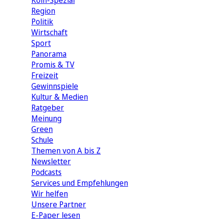
Köln-Spezial
Region
Politik
Wirtschaft
Sport
Panorama
Promis & TV
Freizeit
Gewinnspiele
Kultur & Medien
Ratgeber
Meinung
Green
Schule
Themen von A bis Z
Newsletter
Podcasts
Services und Empfehlungen
Wir helfen
Unsere Partner
E-Paper lesen