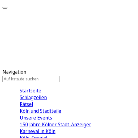
Mein KStA
Meine Artikel
Meine Region
Meine Newsletter
Mein KStA PLUS
Mein E-Paper
Navigation
Startseite
Schlagzeilen
Rätsel
Köln und Stadtteile
Unsere Events
150 Jahre Kölner Stadt-Anzeiger
Karneval in Köln