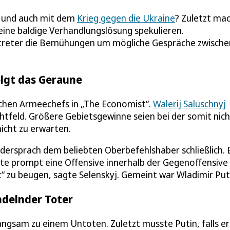
s, und auch mit dem
Krieg gegen die Ukraine
? Zuletzt ma
eine baldige Verhandlungslösung spekulieren.
rtreter die Bemühungen um mögliche Gespräche zwische
olgt das Geraune
schen Armeechefs in „The Economist“.
Walerij Saluschnyj
chtfeld. Größere Gebietsgewinne seien bei der somit nich
icht zu erwarten.
idersprach dem beliebten Oberbefehlshaber schließlich. 
gte prompt eine Offensive innerhalb der Gegenoffensive 
st“ zu beugen, sagte Selenskyj. Gemeint war Wladimir Put
ndelnder Toter
ngsam zu einem Untoten. Zuletzt musste Putin, falls er