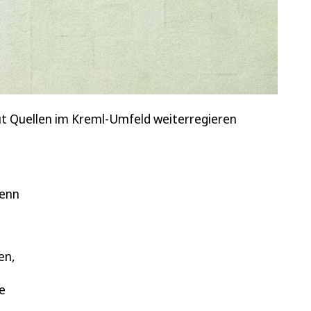
aut Quellen im Kreml-Umfeld weiterregieren
wenn
en,
e