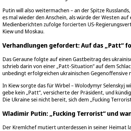
Putin will also weitermachen – an der Spitze Russland
es mal wieder den Anschein, als würde der Westen auf 
Medienberichten zufolge forcierten US-Regierungsve
Kiew und Moskau.
Verhandlungen gefordert: Auf das „Patt“ f
Das Geraune folgte auf einen Gastbeitrag des ukraini
schrieb darin von einer „Patt-Situation“ auf dem Schla
unbedingt erfolgreichen ukrainischen Gegenoffensive n
In Kiew sorgte das für Wirbel – Wolodymyr Selenskyj w
gebe kein „Patt“, versicherte der Präsident, und kündi
Die Ukraine sei nicht bereit, sich dem „Fucking Terrori
Wladimir Putin: „Fucking Terrorist“ und wa
Der Kremlchef mutiert unterdessen in seiner Heimat la