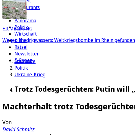
Freizeit
Restaurants
FC
Panorama
Politik
EILMELDUNG
Wirtschaft
Wegen Niedrigwassers: Weltkriegsbombe im Rhein gefunde
Kultur
Rätsel
Newsletter
E-Paper
Startseite
Politik
Ukraine-Krieg
Trotz Todesgerüchten: Putin will
Machterhalt trotz Todesgerüchte
Von
David Schmitz