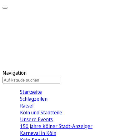
Mein KStA
Meine Artikel
Meine Region
Meine Newsletter
Mein KStA PLUS
Mein E-Paper
Navigation
Startseite
Schlagzeilen
Rätsel
Köln und Stadtteile
Unsere Events
150 Jahre Kölner Stadt-Anzeiger
Karneval in Köln