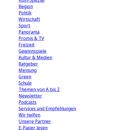
Köln-Spezial
Region
Politik
Wirtschaft
Sport
Panorama
Promis & TV
Freizeit
Gewinnspiele
Kultur & Medien
Ratgeber
Meinung
Green
Schule
Themen von A bis Z
Newsletter
Podcasts
Services und Empfehlungen
Wir helfen
Unsere Partner
E-Paper lesen