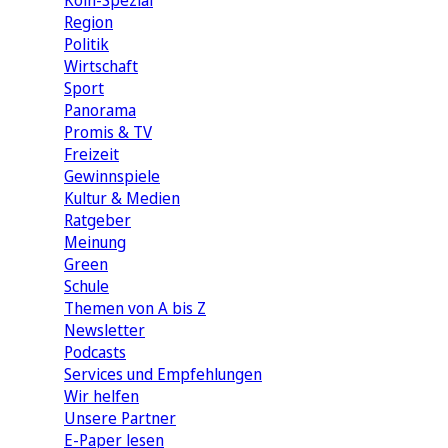
Köln-Spezial
Region
Politik
Wirtschaft
Sport
Panorama
Promis & TV
Freizeit
Gewinnspiele
Kultur & Medien
Ratgeber
Meinung
Green
Schule
Themen von A bis Z
Newsletter
Podcasts
Services und Empfehlungen
Wir helfen
Unsere Partner
E-Paper lesen