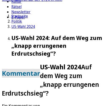
Kultur
Rätsel
Newsletter
Startseite
E-Paper
Politik
US-Wahl 2024
US-Wahl 2024: Auf dem Weg zum
„knapp errungenen
Erdrutschsieg“?
US-Wahl 2024
Auf
Kommentar
dem Weg zum
„knapp errungenen
Erdrutschsieg“?
Ein Kommentar von