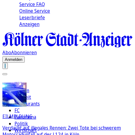
Service FAQ
Online Service
Leserbriefe
Anzeigen
Abo
Abonnieren
Anmelden
Köln
Region
Freizeit
Restaurants
FC
EILMELDUNG
Panorama
Politik
Verdacht auf illegales Rennen: Zwei Tote bei schwerem
Wirtschaft
Motorradunfall auf der L124 in Köln