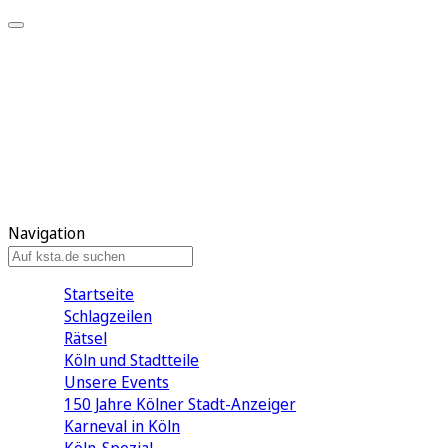
Mein KStA
Meine Artikel
Meine Region
Meine Newsletter
Mein KStA PLUS
Mein E-Paper
Navigation
Startseite
Schlagzeilen
Rätsel
Köln und Stadtteile
Unsere Events
150 Jahre Kölner Stadt-Anzeiger
Karneval in Köln