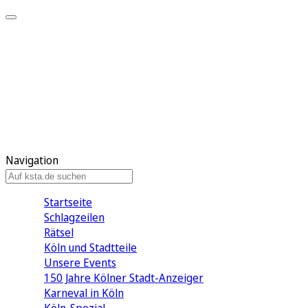
Mein KStA
Meine Artikel
Meine Region
Meine Newsletter
Mein KStA PLUS
Mein E-Paper
Navigation
Startseite
Schlagzeilen
Rätsel
Köln und Stadtteile
Unsere Events
150 Jahre Kölner Stadt-Anzeiger
Karneval in Köln