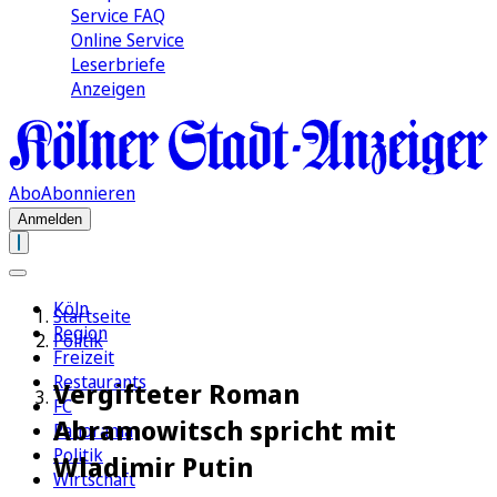
Service FAQ
Online Service
Leserbriefe
Anzeigen
Abo
Abonnieren
Anmelden
Köln
Startseite
Region
Politik
Freizeit
Restaurants
Vergifteter Roman
FC
Abramowitsch spricht mit
Panorama
Politik
Wladimir Putin
Wirtschaft