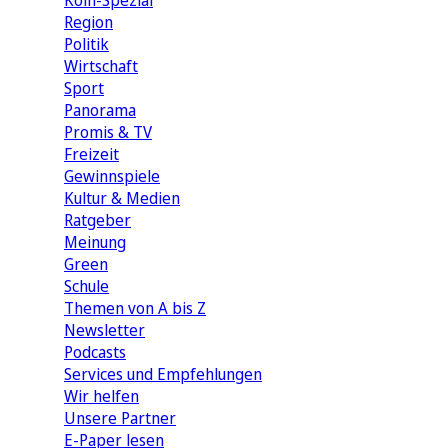
Köln-Spezial
Region
Politik
Wirtschaft
Sport
Panorama
Promis & TV
Freizeit
Gewinnspiele
Kultur & Medien
Ratgeber
Meinung
Green
Schule
Themen von A bis Z
Newsletter
Podcasts
Services und Empfehlungen
Wir helfen
Unsere Partner
E-Paper lesen