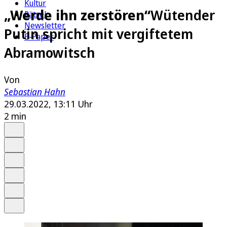
Kultur
„Werde ihn zerstören“
Wütender
Rätsel
Newsletter
Putin spricht mit vergiftetem
E-Paper
Abramowitsch
Von
Sebastian Hahn
29.03.2022, 13:11 Uhr
2 min
Auf Google bevorzugen
Anhören
Schrift
Merken
Drucken
Teilen