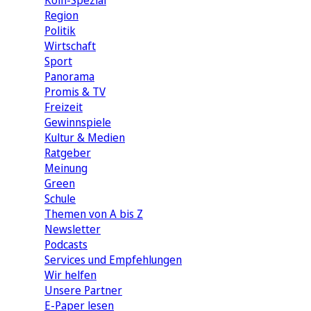
Köln-Spezial
Region
Politik
Wirtschaft
Sport
Panorama
Promis & TV
Freizeit
Gewinnspiele
Kultur & Medien
Ratgeber
Meinung
Green
Schule
Themen von A bis Z
Newsletter
Podcasts
Services und Empfehlungen
Wir helfen
Unsere Partner
E-Paper lesen