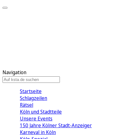
Mein KStA
Meine Artikel
Meine Region
Meine Newsletter
Mein KStA PLUS
Mein E-Paper
Navigation
Startseite
Schlagzeilen
Rätsel
Köln und Stadtteile
Unsere Events
150 Jahre Kölner Stadt-Anzeiger
Karneval in Köln