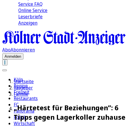
Service FAQ
Online Service
Leserbriefe
Anzeigen
Abo
Abonnieren
Anmelden
Köln
Startseite
Region
Ratgeber
Freizeit
Familie
Restaurants
FC
„Härtetest für Beziehungen”: 6
Panorama
Tipps gegen Lagerkoller zuhause
Politik
Wirtschaft