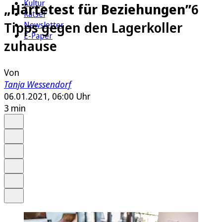
Kultur
„Härtetest für Beziehungen”
6
Rätsel
Tipps gegen den Lagerkoller
Newsletter
E-Paper
zuhause
Von
Tanja Wessendorf
06.01.2021, 06:00 Uhr
3 min
Auf Google bevorzugen
Anhören
Schrift
Merken
Drucken
Teilen