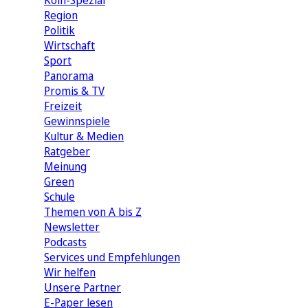
Köln-Spezial
Region
Politik
Wirtschaft
Sport
Panorama
Promis & TV
Freizeit
Gewinnspiele
Kultur & Medien
Ratgeber
Meinung
Green
Schule
Themen von A bis Z
Newsletter
Podcasts
Services und Empfehlungen
Wir helfen
Unsere Partner
E-Paper lesen