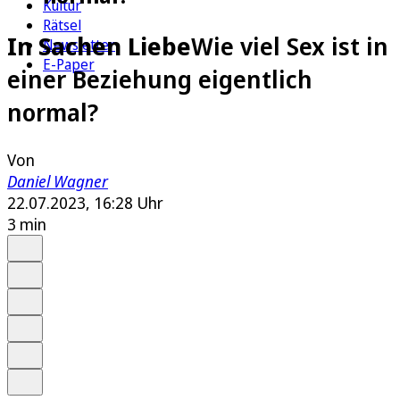
Kultur
Rätsel
In Sachen Liebe
Wie viel Sex ist in
Newsletter
E-Paper
einer Beziehung eigentlich
normal?
Von
Daniel Wagner
22.07.2023, 16:28 Uhr
3 min
Auf Google bevorzugen
Anhören
Schrift
Merken
Drucken
Teilen