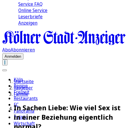
Service FAQ
Online Service
Leserbriefe
Anzeigen
Abo
Abonnieren
Anmelden
Köln
Startseite
Region
Ratgeber
Freizeit
Familie
Restaurants
FC
In Sachen Liebe: Wie viel Sex ist
Panorama
in einer Beziehung eigentlich
Politik
Wirtschaft
normal?