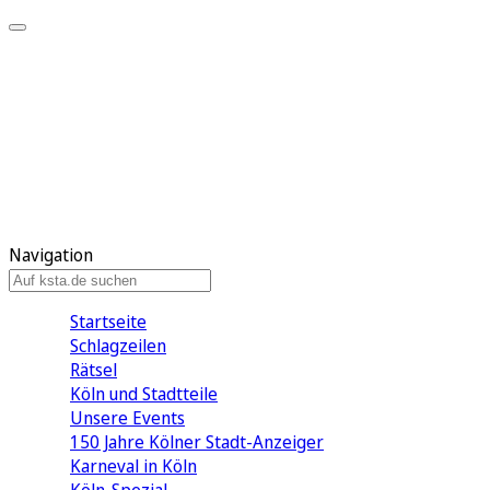
Mein KStA
Meine Artikel
Meine Region
Meine Newsletter
Mein KStA PLUS
Mein E-Paper
Navigation
Startseite
Schlagzeilen
Rätsel
Köln und Stadtteile
Unsere Events
150 Jahre Kölner Stadt-Anzeiger
Karneval in Köln