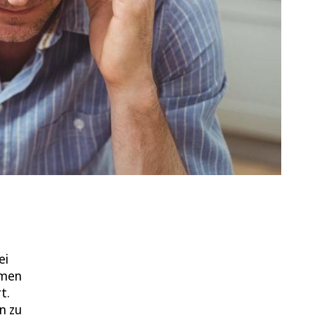
ei
mmen
t.
n zu