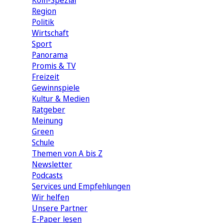
Köln-Spezial
Region
Politik
Wirtschaft
Sport
Panorama
Promis & TV
Freizeit
Gewinnspiele
Kultur & Medien
Ratgeber
Meinung
Green
Schule
Themen von A bis Z
Newsletter
Podcasts
Services und Empfehlungen
Wir helfen
Unsere Partner
E-Paper lesen