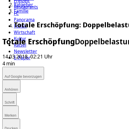
Freizeit
Ratgeber
Restaurants
Familie
FC
Panorama
Totale Erschöpfung: Doppelbelast
Politik
Wirtschaft
Kultur
Totale Erschöpfung
Doppelbelastu
Rätsel
Newsletter
14.03.2018, 02:21 Uhr
E-Paper
4 min
Auf Google bevorzugen
Anhören
Schrift
Merken
Drucken