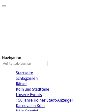
Mein KStA
Meine Artikel
Meine Region
Meine Newsletter
Mein KStA PLUS
Mein E-Paper
Navigation
Startseite
Schlagzeilen
Rätsel
Köln und Stadtteile
Unsere Events
150 Jahre Kölner Stadt-Anzeiger
Karneval in Köln