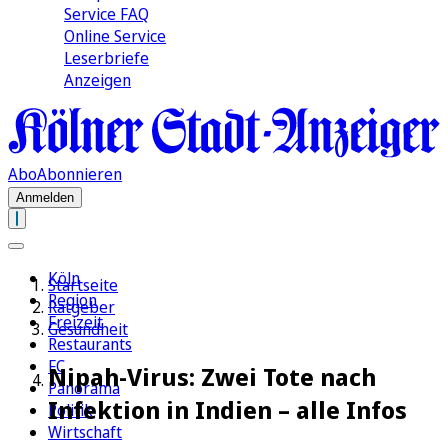
Service FAQ
Online Service
Leserbriefe
Anzeigen
Abo
Abonnieren
Anmelden
Köln
Startseite
Region
Ratgeber
Freizeit
Gesundheit
Restaurants
FC
Nipah-Virus: Zwei Tote nach
Panorama
Infektion in Indien – alle Infos
Politik
Wirtschaft