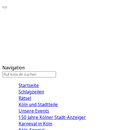
Mein KStA
Meine Artikel
Meine Region
Meine Newsletter
Mein KStA PLUS
Mein E-Paper
Navigation
Startseite
Schlagzeilen
Rätsel
Köln und Stadtteile
Unsere Events
150 Jahre Kölner Stadt-Anzeiger
Karneval in Köln