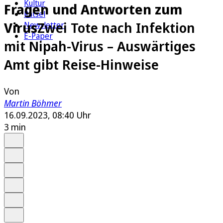
Kultur
Fragen und Antworten zum
Rätsel
Virus
Zwei Tote nach Infektion
Newsletter
E-Paper
mit Nipah-Virus – Auswärtiges
Amt gibt Reise-Hinweise
Von
Martin Böhmer
16.09.2023, 08:40 Uhr
3 min
Auf Google bevorzugen
Anhören
Schrift
Merken
Drucken
Teilen