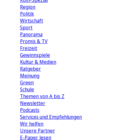
Köln-Spezial
Region
Politik
Wirtschaft
Sport
Panorama
Promis & TV
Freizeit
Gewinnspiele
Kultur & Medien
Ratgeber
Meinung
Green
Schule
Themen von A bis Z
Newsletter
Podcasts
Services und Empfehlungen
Wir helfen
Unsere Partner
E-Paper lesen