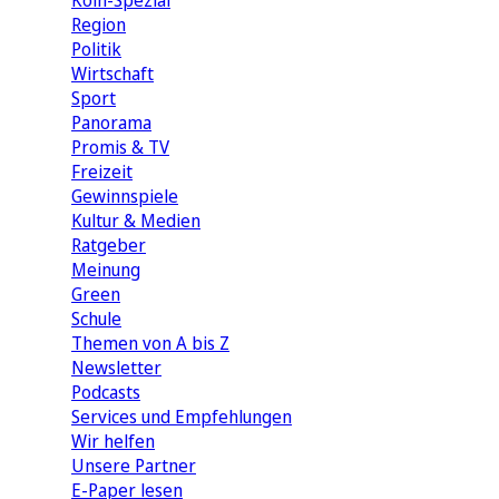
Köln-Spezial
Region
Politik
Wirtschaft
Sport
Panorama
Promis & TV
Freizeit
Gewinnspiele
Kultur & Medien
Ratgeber
Meinung
Green
Schule
Themen von A bis Z
Newsletter
Podcasts
Services und Empfehlungen
Wir helfen
Unsere Partner
E-Paper lesen