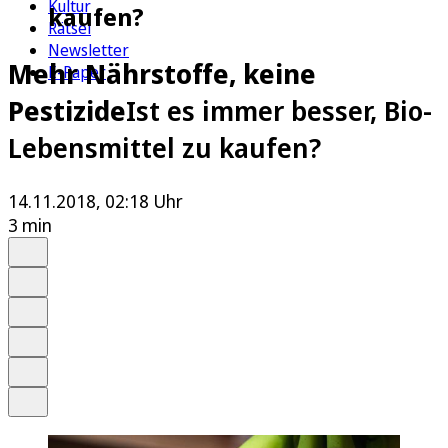
Kultur
kaufen?
Rätsel
Newsletter
Mehr Nährstoffe, keine
E-Paper
Pestizide
Ist es immer besser, Bio-
Lebensmittel zu kaufen?
14.11.2018, 02:18 Uhr
3 min
Auf Google bevorzugen
Anhören
Schrift
Merken
Drucken
Teilen