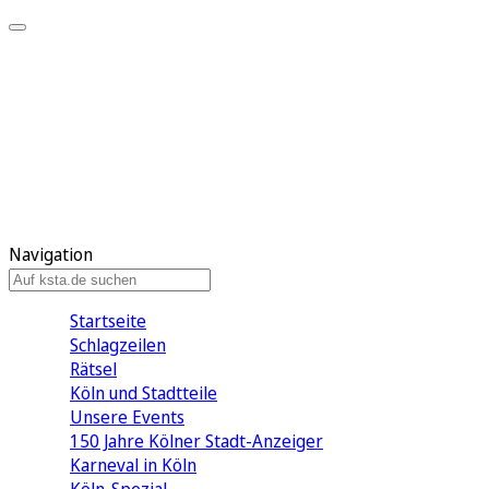
Mein KStA
Meine Artikel
Meine Region
Meine Newsletter
Mein KStA PLUS
Mein E-Paper
Navigation
Startseite
Schlagzeilen
Rätsel
Köln und Stadtteile
Unsere Events
150 Jahre Kölner Stadt-Anzeiger
Karneval in Köln