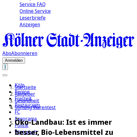
Service FAQ
Online Service
Leserbriefe
Anzeigen
Abo
Abonnieren
Anmelden
Köln
Startseite
Region
Ratgeber
Freizeit
Gesundheit
Restaurants
Stiftung Warentest
FC
Panorama
Öko-Landbau: Ist es immer
Politik
besser, Bio-Lebensmittel zu
Wirtschaft