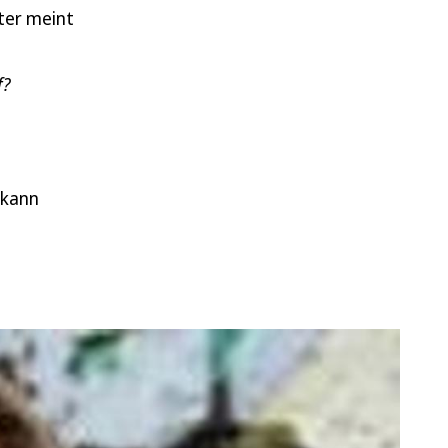
ter meint
f?
 kann