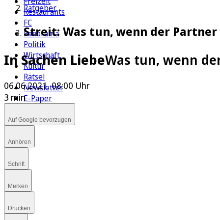
Freizeit
Ratgeber
Restaurants
FC
Streit: Was tun, wenn der Partner
Panorama
Politik
Wirtschaft
In Sachen Liebe
Was tun, wenn der
Kultur
Rätsel
06.06.2021, 08:00 Uhr
Newsletter
3 min
E-Paper
Auf Google bevorzugen
Anhören
Schrift
Merken
Drucken