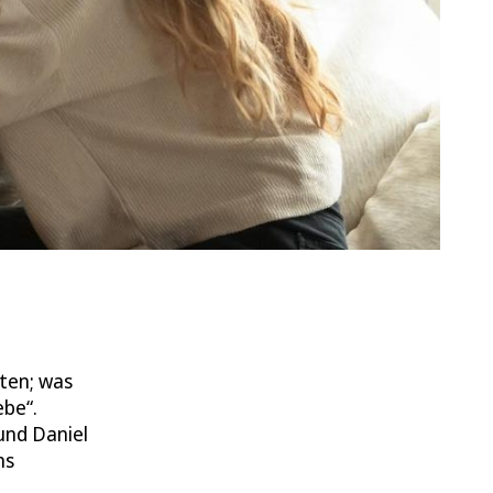
lten; was
ebe“.
und Daniel
ms