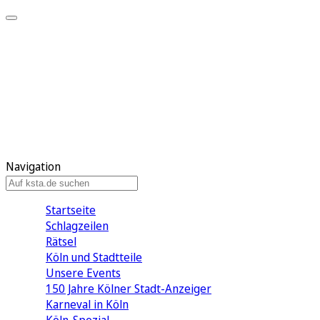
Mein KStA
Meine Artikel
Meine Region
Meine Newsletter
Mein KStA PLUS
Mein E-Paper
Navigation
Startseite
Schlagzeilen
Rätsel
Köln und Stadtteile
Unsere Events
150 Jahre Kölner Stadt-Anzeiger
Karneval in Köln