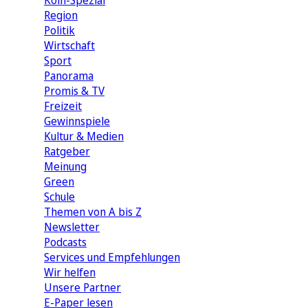
Köln-Spezial
Region
Politik
Wirtschaft
Sport
Panorama
Promis & TV
Freizeit
Gewinnspiele
Kultur & Medien
Ratgeber
Meinung
Green
Schule
Themen von A bis Z
Newsletter
Podcasts
Services und Empfehlungen
Wir helfen
Unsere Partner
E-Paper lesen