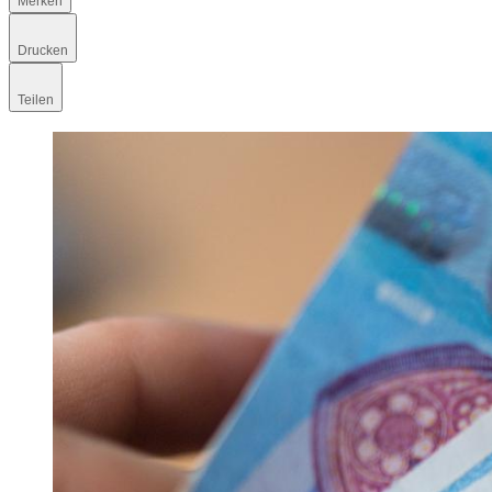
Merken
Drucken
Teilen