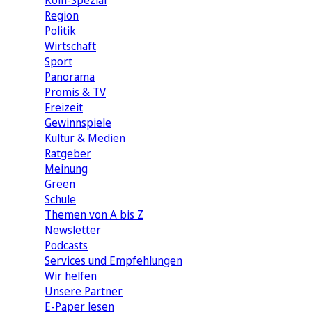
Köln-Spezial
Region
Politik
Wirtschaft
Sport
Panorama
Promis & TV
Freizeit
Gewinnspiele
Kultur & Medien
Ratgeber
Meinung
Green
Schule
Themen von A bis Z
Newsletter
Podcasts
Services und Empfehlungen
Wir helfen
Unsere Partner
E-Paper lesen