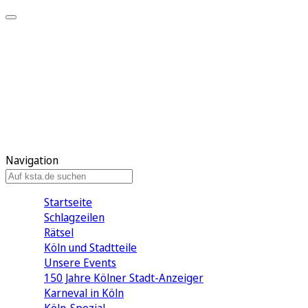
Mein KStA
Meine Artikel
Meine Region
Meine Newsletter
Mein KStA PLUS
Mein E-Paper
Navigation
Startseite
Schlagzeilen
Rätsel
Köln und Stadtteile
Unsere Events
150 Jahre Kölner Stadt-Anzeiger
Karneval in Köln