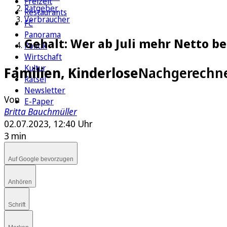
Freizeit
Ratgeber
Restaurants
Verbraucher
FC
Panorama
Gehalt: Wer ab Juli mehr Netto 
Politik
Wirtschaft
Kultur
Familien, Kinderlose
Nachgerechnet
Rätsel
Newsletter
Von
E-Paper
Britta Bauchmüller
02.07.2023, 12:40 Uhr
3 min
Auf Google bevorzugen
Anhören
Schrift