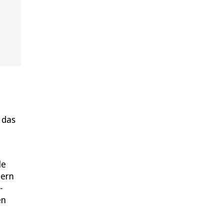
 das
le
iern
-
en