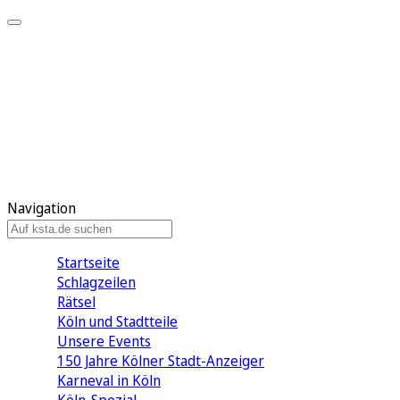
Mein KStA
Meine Artikel
Meine Region
Meine Newsletter
Mein KStA PLUS
Mein E-Paper
Navigation
Startseite
Schlagzeilen
Rätsel
Köln und Stadtteile
Unsere Events
150 Jahre Kölner Stadt-Anzeiger
Karneval in Köln