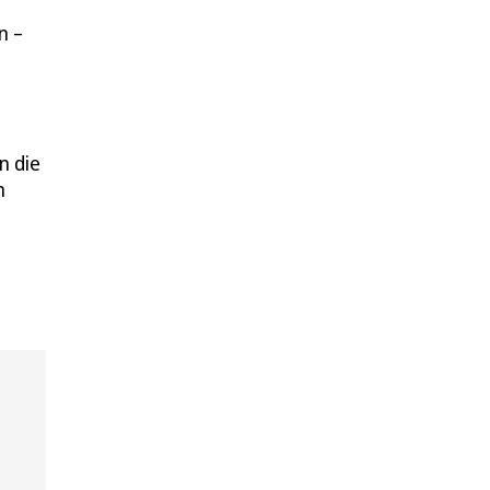
n –
n die
n