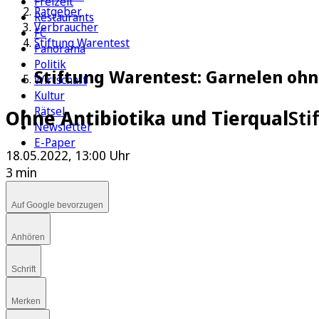
Freizeit
Ratgeber
Restaurants
Verbraucher
FC
Stiftung Warentest
Panorama
Politik
Stiftung Warentest: Garnelen ohne
Wirtschaft
Kultur
Rätsel
Ohne Antibiotika und Tierqual
Sti
Newsletter
E-Paper
18.05.2022, 13:00 Uhr
3 min
Auf Google bevorzugen
Anhören
Schrift
Merken