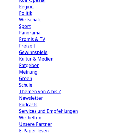
Köln-Spezial
Region
Politik
Wirtschaft
Sport
Panorama
Promis & TV
Freizeit
Gewinnspiele
Kultur & Medien
Ratgeber
Meinung
Green
Schule
Themen von A bis Z
Newsletter
Podcasts
Services und Empfehlungen
Wir helfen
Unsere Partner
E-Paper lesen