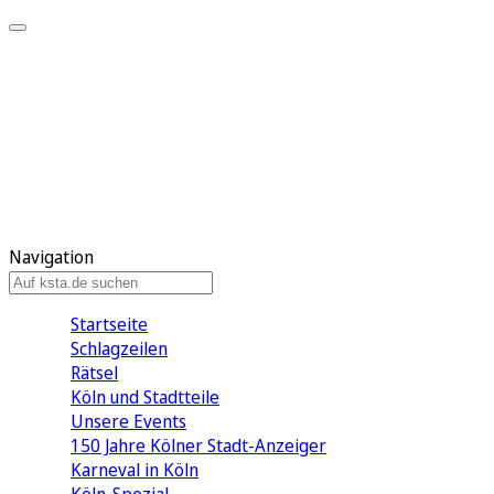
Mein KStA
Meine Artikel
Meine Region
Meine Newsletter
Mein KStA PLUS
Mein E-Paper
Navigation
Startseite
Schlagzeilen
Rätsel
Köln und Stadtteile
Unsere Events
150 Jahre Kölner Stadt-Anzeiger
Karneval in Köln