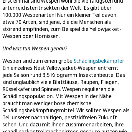
Erst einmal sind Wespen wohl die vielfältigsten und
artenreichsten Insekten der Welt. Es gibt über
100.000 Wespenarten! Nur ein kleiner Teil davon,
etwa 70 Arten, sind jene, die die Menschen als
störend empfinden, zum Beispiel die Yellowjacket-
Wespen oder Hornissen.
Und was tun Wespen genau?
Wespen sind zum einen große
Schädlingsbekämpfer
.
Ein einzelnes Nest Yellowjacket-Wespen entfernt
jede Saison rund 3,5 Kilogramm Insektenbeute. Das
sind unglaublich viele Blattläuse, Raupen, Fliegen,
Rüsselkäfer und Spinnen. Wespen regulieren die
Schädlingspopulation. Mit Wespen in der Nähe
braucht man weniger böse chemische
Schädlingsbekämpfungsmittel. Wir sollten Wespen als
Teil unserer nachhaltigen, pestizidfreien Zukunft
sehen. Und dazu mit ihnen zusammenarbeiten, ihre
Schädlingskontrollmechanismen genauso nutzen wie