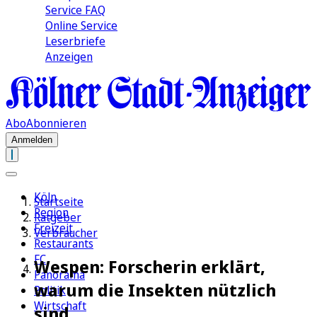
Service FAQ
Online Service
Leserbriefe
Anzeigen
Abo
Abonnieren
Anmelden
Köln
Startseite
Region
Ratgeber
Freizeit
Verbraucher
Restaurants
FC
Wespen: Forscherin erklärt,
Panorama
warum die Insekten nützlich
Politik
Wirtschaft
sind