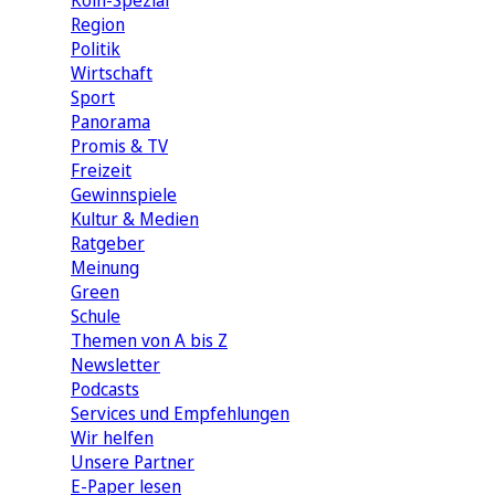
Köln-Spezial
Region
Politik
Wirtschaft
Sport
Panorama
Promis & TV
Freizeit
Gewinnspiele
Kultur & Medien
Ratgeber
Meinung
Green
Schule
Themen von A bis Z
Newsletter
Podcasts
Services und Empfehlungen
Wir helfen
Unsere Partner
E-Paper lesen