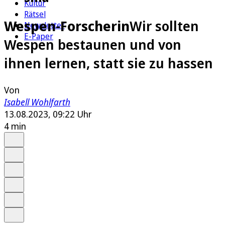
Kultur
Rätsel
Wespen-Forscherin
Wir sollten
Newsletter
E-Paper
Wespen bestaunen und von
ihnen lernen, statt sie zu hassen
Von
Isabell Wohlfarth
13.08.2023, 09:22 Uhr
4 min
Auf Google bevorzugen
Anhören
Schrift
Merken
Drucken
Teilen