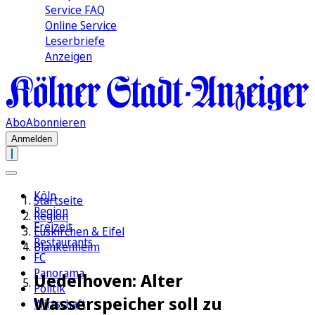
Service FAQ
Online Service
Leserbriefe
Anzeigen
Abo
Abonnieren
Anmelden
Köln
Startseite
Region
Region
Freizeit
Euskirchen & Eifel
Restaurants
Blankenheim
FC
Panorama
Uedelhoven: Alter
Politik
Wasserspeicher soll zu
Wirtschaft