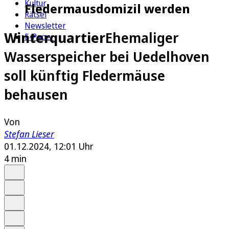
Kultur
Fledermausdomizil werden
Rätsel
Newsletter
Winterquartier
Ehemaliger
E-Paper
Wasserspeicher bei Uedelhoven
soll künftig Fledermäuse
behausen
Von
Stefan Lieser
01.12.2024, 12:01 Uhr
4 min
Auf Google bevorzugen
Anhören
Schrift
Merken