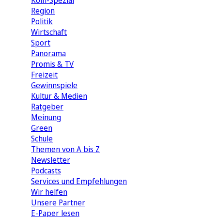
Köln-Spezial
Region
Politik
Wirtschaft
Sport
Panorama
Promis & TV
Freizeit
Gewinnspiele
Kultur & Medien
Ratgeber
Meinung
Green
Schule
Themen von A bis Z
Newsletter
Podcasts
Services und Empfehlungen
Wir helfen
Unsere Partner
E-Paper lesen