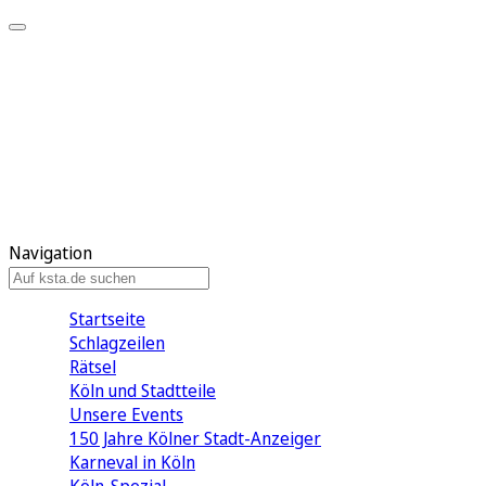
Mein KStA
Meine Artikel
Meine Region
Meine Newsletter
Mein KStA PLUS
Mein E-Paper
Navigation
Startseite
Schlagzeilen
Rätsel
Köln und Stadtteile
Unsere Events
150 Jahre Kölner Stadt-Anzeiger
Karneval in Köln