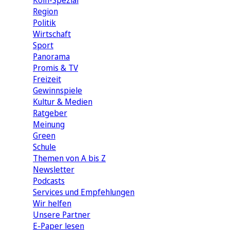
Köln-Spezial
Region
Politik
Wirtschaft
Sport
Panorama
Promis & TV
Freizeit
Gewinnspiele
Kultur & Medien
Ratgeber
Meinung
Green
Schule
Themen von A bis Z
Newsletter
Podcasts
Services und Empfehlungen
Wir helfen
Unsere Partner
E-Paper lesen