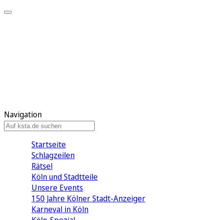
Mein KStA
Meine Artikel
Meine Region
Meine Newsletter
Mein KStA PLUS
Mein E-Paper
Navigation
Startseite
Schlagzeilen
Rätsel
Köln und Stadtteile
Unsere Events
150 Jahre Kölner Stadt-Anzeiger
Karneval in Köln