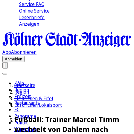
Service FAQ
Online Service
Leserbriefe
Anzeigen
Abo
Abonnieren
Anmelden
Köln
Startseite
Region
Region
Freizeit
Euskirchen & Eifel
Restaurants
Euskirchen Lokalsport
FC
Panorama
Fußball: Trainer Marcel Timm
Politik
wechselt von Dahlem nach
Wirtschaft