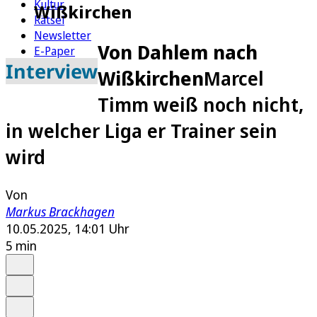
Kultur
Wißkirchen
Rätsel
Newsletter
Von Dahlem nach
E-Paper
Interview
Wißkirchen
Marcel
Timm weiß noch nicht,
in welcher Liga er Trainer sein
wird
Von
Markus Brackhagen
10.05.2025, 14:01 Uhr
5 min
Auf Google bevorzugen
Anhören
Schrift