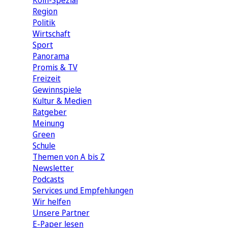
Köln-Spezial
Region
Politik
Wirtschaft
Sport
Panorama
Promis & TV
Freizeit
Gewinnspiele
Kultur & Medien
Ratgeber
Meinung
Green
Schule
Themen von A bis Z
Newsletter
Podcasts
Services und Empfehlungen
Wir helfen
Unsere Partner
E-Paper lesen