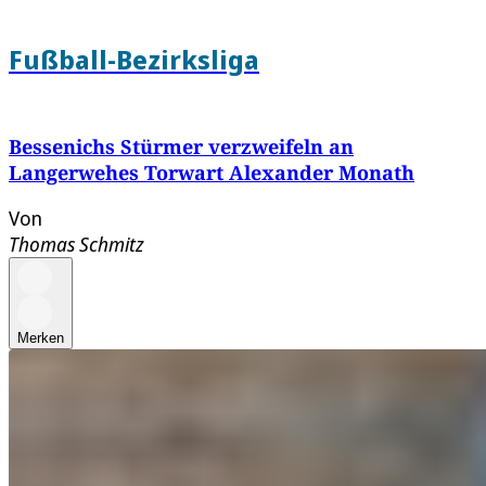
Fußball-Bezirksliga
Bessenichs Stürmer verzweifeln an
Langerwehes Torwart Alexander Monath
Von
Thomas Schmitz
Merken