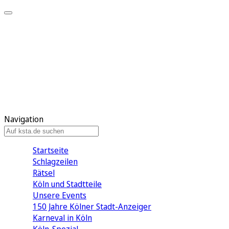
Mein KStA
Meine Artikel
Meine Region
Meine Newsletter
Mein KStA PLUS
Mein E-Paper
Navigation
Startseite
Schlagzeilen
Rätsel
Köln und Stadtteile
Unsere Events
150 Jahre Kölner Stadt-Anzeiger
Karneval in Köln