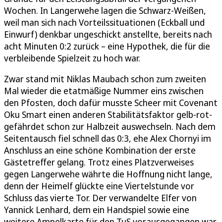
Wochen. In Langerwehe lagen die Schwarz-Weißen,
weil man sich nach Vorteilssituationen (Eckball und
Einwurf) denkbar ungeschickt anstellte, bereits nach
acht Minuten 0:2 zurück – eine Hypothek, die für die
verbleibende Spielzeit zu hoch war.
Zwar stand mit Niklas Maubach schon zum zweiten
Mal wieder die etatmäßige Nummer eins zwischen
den Pfosten, doch dafür musste Scheer mit Covenant
Oku Smart einen anderen Stabilitätsfaktor gelb-rot-
gefährdet schon zur Halbzeit auswechseln. Nach dem
Seitentausch fiel schnell das 0:3, ehe Alex Chornyi im
Anschluss an eine schöne Kombination der erste
Gästetreffer gelang. Trotz eines Platzverweises
gegen Langerwehe währte die Hoffnung nicht lange,
denn der Heimelf glückte eine Viertelstunde vor
Schluss das vierte Tor. Der verwandelte Elfer von
Yannick Lenhard, dem ein Handspiel sowie eine
weitere Ampelkarte für den TuS vorausgegangen war,