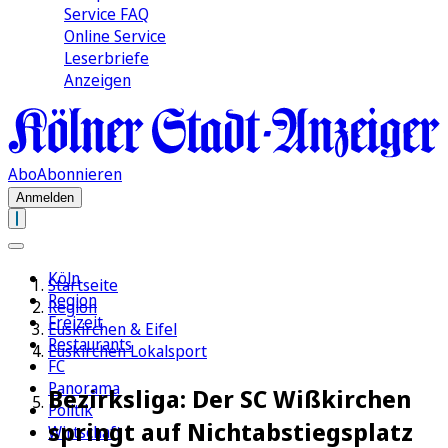
Service FAQ
Online Service
Leserbriefe
Anzeigen
Abo
Abonnieren
Anmelden
Köln
Startseite
Region
Region
Freizeit
Euskirchen & Eifel
Restaurants
Euskirchen Lokalsport
FC
Panorama
Bezirksliga: Der SC Wißkirchen
Politik
springt auf Nichtabstiegsplatz
Wirtschaft