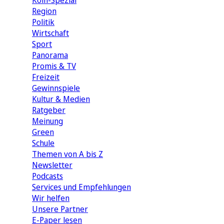
Köln-Spezial
Region
Politik
Wirtschaft
Sport
Panorama
Promis & TV
Freizeit
Gewinnspiele
Kultur & Medien
Ratgeber
Meinung
Green
Schule
Themen von A bis Z
Newsletter
Podcasts
Services und Empfehlungen
Wir helfen
Unsere Partner
E-Paper lesen