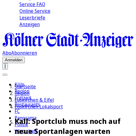
Service FAQ
Online Service
Leserbriefe
Anzeigen
Abo
Abonnieren
Anmelden
Köln
Startseite
Region
Region
Freizeit
Euskirchen & Eifel
Restaurants
Euskirchen Lokalsport
FC
Panorama
Kall: Sportclub muss noch auf
Politik
neue Sportanlagen warten
Wirtschaft