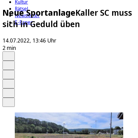
Kultur
Rätsel
Neue Sportanlage
Kaller SC muss
Newsletter
sich in Geduld üben
E-Paper
14.07.2022, 13:46 Uhr
2 min
Auf Google bevorzugen
Anhören
Schrift
Merken
Drucken
Teilen