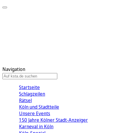
Mein KStA
Meine Artikel
Meine Region
Meine Newsletter
Mein KStA PLUS
Mein E-Paper
Navigation
Startseite
Schlagzeilen
Rätsel
Köln und Stadtteile
Unsere Events
150 Jahre Kölner Stadt-Anzeiger
Karneval in Köln