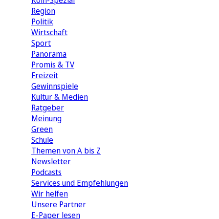
Köln-Spezial
Region
Politik
Wirtschaft
Sport
Panorama
Promis & TV
Freizeit
Gewinnspiele
Kultur & Medien
Ratgeber
Meinung
Green
Schule
Themen von A bis Z
Newsletter
Podcasts
Services und Empfehlungen
Wir helfen
Unsere Partner
E-Paper lesen