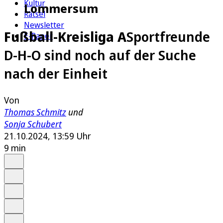
Kultur
Lommersum
Rätsel
Newsletter
Fußball-Kreisliga A
Sportfreunde
E-Paper
D-H-O sind noch auf der Suche
nach der Einheit
Von
Thomas Schmitz
und
Sonja Schubert
21.10.2024, 13:59 Uhr
9 min
Auf Google bevorzugen
Anhören
Schrift
Merken
Drucken