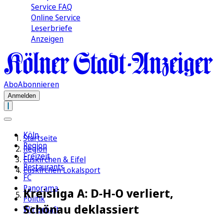
Service FAQ
Online Service
Leserbriefe
Anzeigen
Abo
Abonnieren
Anmelden
Köln
Startseite
Region
Region
Freizeit
Euskirchen & Eifel
Restaurants
Euskirchen Lokalsport
FC
Panorama
Kreisliga A: D-H-O verliert,
Politik
Schönau deklassiert
Wirtschaft