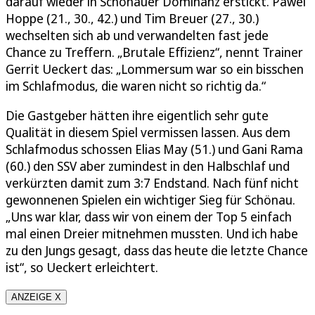
darauf wieder in Schönauer Dominanz erstickt. Pawel
Hoppe (21., 30., 42.) und Tim Breuer (27., 30.)
wechselten sich ab und verwandelten fast jede
Chance zu Treffern. „Brutale Effizienz“, nennt Trainer
Gerrit Ueckert das: „Lommersum war so ein bisschen
im Schlafmodus, die waren nicht so richtig da.“
Die Gastgeber hätten ihre eigentlich sehr gute
Qualität in diesem Spiel vermissen lassen. Aus dem
Schlafmodus schossen Elias May (51.) und Gani Rama
(60.) den SSV aber zumindest in den Halbschlaf und
verkürzten damit zum 3:7 Endstand. Nach fünf nicht
gewonnenen Spielen ein wichtiger Sieg für Schönau.
„Uns war klar, dass wir von einem der Top 5 einfach
mal einen Dreier mitnehmen mussten. Und ich habe
zu den Jungs gesagt, dass das heute die letzte Chance
ist“, so Ueckert erleichtert.
ANZEIGE X