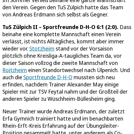
den Verein. Gegen den TuS Zülpich hatte das Team
von Andreas Erdmann sich selbst als Gegner.
TuS Zülpich II – Sportfreunde D-H-O 6:1 (2:0).
Dass
beinahe eine komplette Mannschaft einen Verein
verlässt, ist nichts Alltägliches, kommt aber immer
wieder vor.
Stotzheim
stand vor der Vorsaison
plötzlich ohne Kreisliga-A-taugliches Team da, vor
dieser Saison vollzog die zweite Mannschaft von
Roitzheim
einen Standortwechsel nach Ülpenich. Und
auch die
Sportfreunde D-H-O
mussten sich neu
erfinden, nachdem Trainer Alexander May einige
Spieler mit zur TSV Feytal nahm und der Großteil der
anderen Spieler zu Wüschheim-Büllesheim ging.
Neuer Trainer wurde Andreas Erdmann, der zuletzt
Erfa Gymnich trainiert hatte und im benachbarten
Rhein-Erft-Kreis Erfahrung auf der Übungsleiter-
Position gesammelt hatte, unter anderem als Co-