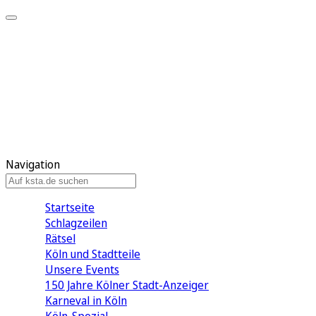
Mein KStA
Meine Artikel
Meine Region
Meine Newsletter
Mein KStA PLUS
Mein E-Paper
Navigation
Startseite
Schlagzeilen
Rätsel
Köln und Stadtteile
Unsere Events
150 Jahre Kölner Stadt-Anzeiger
Karneval in Köln