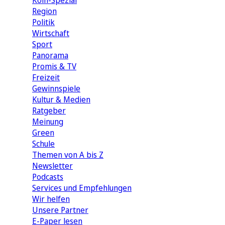
Köln-Spezial
Region
Politik
Wirtschaft
Sport
Panorama
Promis & TV
Freizeit
Gewinnspiele
Kultur & Medien
Ratgeber
Meinung
Green
Schule
Themen von A bis Z
Newsletter
Podcasts
Services und Empfehlungen
Wir helfen
Unsere Partner
E-Paper lesen