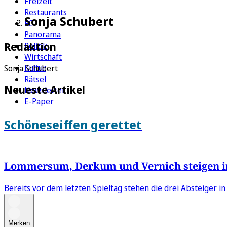
Freizeit
Restaurants
Sonja Schubert
FC
Panorama
Redaktion
Politik
Wirtschaft
Kultur
Sonja Schubert
Rätsel
Neueste Artikel
Newsletter
E-Paper
Schöneseiffen gerettet
Lommersum, Derkum und Vernich steigen in 
Bereits vor dem letzten Spieltag stehen die drei Absteiger in
Merken