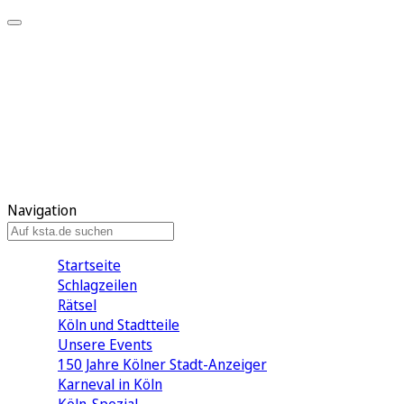
Mein KStA
Meine Artikel
Meine Region
Meine Newsletter
Mein KStA PLUS
Mein E-Paper
Navigation
Startseite
Schlagzeilen
Rätsel
Köln und Stadtteile
Unsere Events
150 Jahre Kölner Stadt-Anzeiger
Karneval in Köln