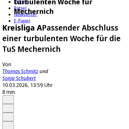
turbulenten Woche für
Kultur
Rätsel
Mechernich
Newsletter
E-Paper
Kreisliga A
Passender Abschluss
einer turbulenten Woche für die
TuS Mechernich
Von
Thomas Schmitz
und
Sonja Schubert
10.03.2026, 13:59 Uhr
8 min
Auf Google bevorzugen
Anhören
Schrift
Merken