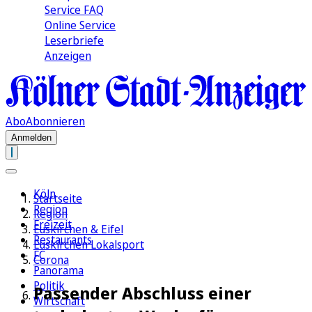
Service FAQ
Online Service
Leserbriefe
Anzeigen
Abo
Abonnieren
Anmelden
Köln
Startseite
Region
Region
Freizeit
Euskirchen & Eifel
Restaurants
Euskirchen Lokalsport
FC
Corona
Panorama
Politik
Passender Abschluss einer
Wirtschaft