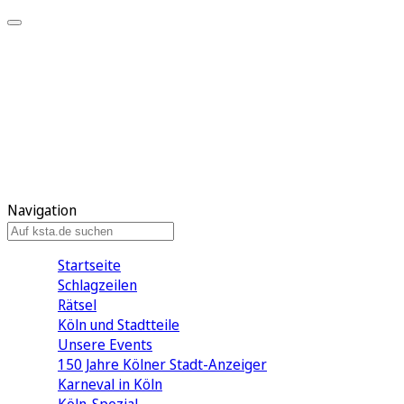
Mein KStA
Meine Artikel
Meine Region
Meine Newsletter
Mein KStA PLUS
Mein E-Paper
Navigation
Startseite
Schlagzeilen
Rätsel
Köln und Stadtteile
Unsere Events
150 Jahre Kölner Stadt-Anzeiger
Karneval in Köln