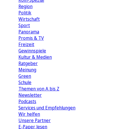
Köln-Spezial
Region
Politik
Wirtschaft
Sport
Panorama
Promis & TV
Freizeit
Gewinnspiele
Kultur & Medien
Ratgeber
Meinung
Green
Schule
Themen von A bis Z
Newsletter
Podcasts
Services und Empfehlungen
Wir helfen
Unsere Partner
E-Paper lesen