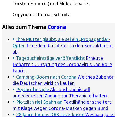
Torsten Flimm (l.) und Mirko Lepartz.
Copyright: Thomas Schmitz
Alles zum Thema
Corona
Ihre Mutter glaubt, sie sei ein „Propaganda“-
Opfer
Trotzdem bricht Cecilia den Kontakt nicht
ab
Tagebucheinträge veröffentlicht
Erneute
Debatte zu Ursprung des Coronavirus und Rolle
Faucis
Camping-Boom nach Corona
Welches Zubehör
die Deutschen wirklich kaufen
Psychotherapie
Aktionsbündnis will
ungedeckelten Zugang zur Therapie erhalten
Plötzlich rief Spahn an
Textilhändler scheitert
mit Klage wegen Corona-Masken gegen Bund
28 Jahre für das DRK Leverkusen
Weshalb Josef