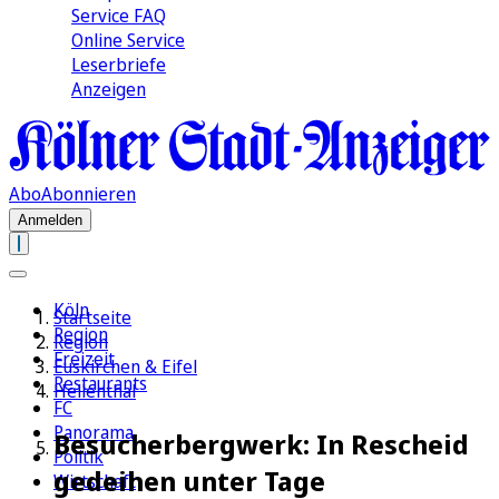
Service FAQ
Online Service
Leserbriefe
Anzeigen
Abo
Abonnieren
Anmelden
Köln
Startseite
Region
Region
Freizeit
Euskirchen & Eifel
Restaurants
Hellenthal
FC
Panorama
Besucherbergwerk: In Rescheid
Politik
gedeihen unter Tage
Wirtschaft