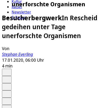
Kultur
unerforschte Organismen
Rätsel
Newsletter
Besucherbergwerk
In Rescheid
E-Paper
gedeihen unter Tage
unerforschte Organismen
Von
Stephan Everling
17.01.2020, 06:00 Uhr
4 min
Auf Google bevorzugen
Anhören
Schrift
Merken
Drucken
Teilen