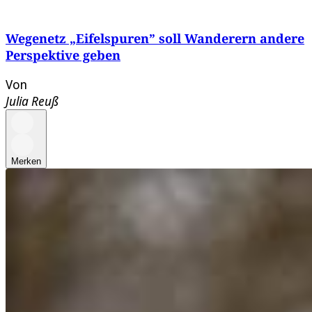
Wegenetz „Eifelspuren” soll Wanderern andere
Perspektive geben
Von
Julia Reuß
Merken