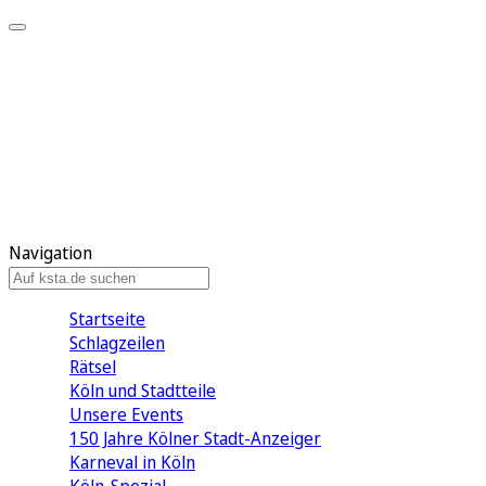
Mein KStA
Meine Artikel
Meine Region
Meine Newsletter
Mein KStA PLUS
Mein E-Paper
Navigation
Startseite
Schlagzeilen
Rätsel
Köln und Stadtteile
Unsere Events
150 Jahre Kölner Stadt-Anzeiger
Karneval in Köln