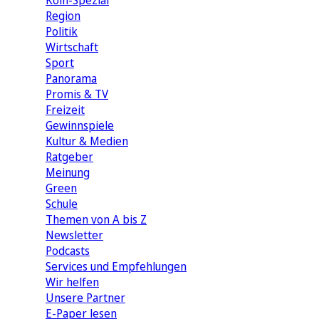
Köln-Spezial
Region
Politik
Wirtschaft
Sport
Panorama
Promis & TV
Freizeit
Gewinnspiele
Kultur & Medien
Ratgeber
Meinung
Green
Schule
Themen von A bis Z
Newsletter
Podcasts
Services und Empfehlungen
Wir helfen
Unsere Partner
E-Paper lesen